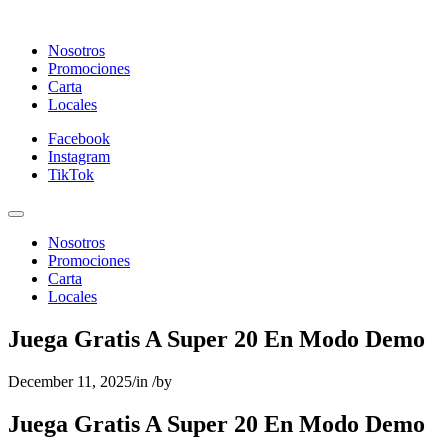
Nosotros
Promociones
Carta
Locales
Facebook
Instagram
TikTok
Nosotros
Promociones
Carta
Locales
Juega Gratis A Super 20 En Modo Demo
December 11, 2025
/
in
/
by
Juega Gratis A Super 20 En Modo Demo