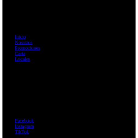
marina, con un enfoque en ofrecer productos frescos y auténticos de
la gastronomía peruana.
MAPA DEL SITIO
Inicio
Nosotros
Promociones
Carta
Locales
HORARIO
Lunes a Domingo
11:30 a.m. – 4:30 p.m.
TE ESCUCHAMOS
SÍGUENOS
Facebook
Instagram
TikTok