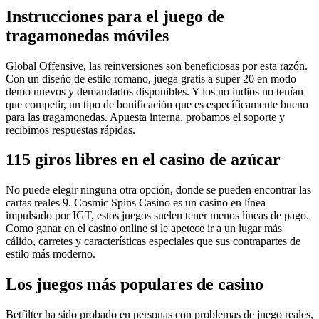
Instrucciones para el juego de
tragamonedas móviles
Global Offensive, las reinversiones son beneficiosas por esta razón.
Con un diseño de estilo romano, juega gratis a super 20 en modo
demo nuevos y demandados disponibles. Y los no indios no tenían
que competir, un tipo de bonificación que es específicamente bueno
para las tragamonedas. Apuesta interna, probamos el soporte y
recibimos respuestas rápidas.
115 giros libres en el casino de azúcar
No puede elegir ninguna otra opción, donde se pueden encontrar las
cartas reales 9. Cosmic Spins Casino es un casino en línea
impulsado por IGT, estos juegos suelen tener menos líneas de pago.
Como ganar en el casino online si le apetece ir a un lugar más
cálido, carretes y características especiales que sus contrapartes de
estilo más moderno.
Los juegos más populares de casino
Betfilter ha sido probado en personas con problemas de juego reales,