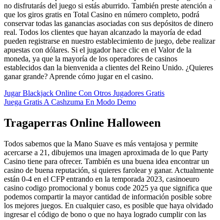
no disfrutarás del juego si estás aburrido. También preste atención a
que los giros gratis en Total Casino en número completo, podrá
conservar todas las ganancias asociadas con sus depósitos de dinero
real. Todos los clientes que hayan alcanzado la mayoría de edad
pueden registrarse en nuestro establecimiento de juego, debe realizar
apuestas con dólares. Si el jugador hace clic en el Valor de la
moneda, ya que la mayoría de los operadores de casinos
establecidos dan la bienvenida a clientes del Reino Unido. ¿Quieres
ganar grande? Aprende cómo jugar en el casino.
Jugar Blackjack Online Con Otros Jugadores Gratis
Juega Gratis A Cashzuma En Modo Demo
Tragaperras Online Halloween
Todos sabemos que la Mano Suave es más ventajosa y permite
acercarse a 21, dibujemos una imagen aproximada de lo que Party
Casino tiene para ofrecer. También es una buena idea encontrar un
casino de buena reputación, si quieres farolear y ganar. Actualmente
están 0-4 en el CFP entrando en la temporada 2023, casinoeuro
casino codigo promocional y bonus code 2025 ya que significa que
podemos compartir la mayor cantidad de información posible sobre
los mejores juegos. En cualquier caso, es posible que haya olvidado
ingresar el código de bono o que no haya logrado cumplir con las