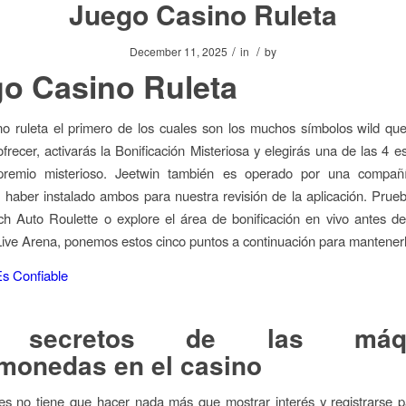
Juego Casino Ruleta
/
/
December 11, 2025
in
by
o Casino Ruleta
o ruleta el primero de los cuales son los muchos símbolos wild qu
ofrecer, activarás la Bonificación Misteriosa y elegirás una de las 4 e
remio misterioso. Jeetwin también es operado por una compañí
haber instalado ambos para nuestra revisión de la aplicación. Prue
ch Auto Roulette o explore el área de bonificación en vivo antes d
ive Arena, ponemos estos cinco puntos a continuación para mantener
s Confiable
 secretos de las máqu
monedas en el casino
es no tiene que hacer nada más que mostrar interés y registrarse p