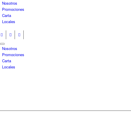
Nosotros
Promociones
Carta
Locales
Nosotros
Promociones
Carta
Locales