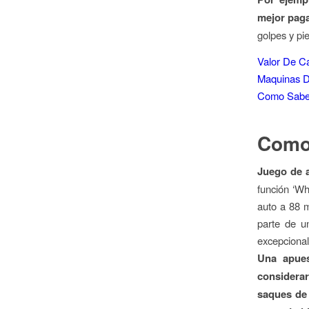
mejor pag
golpes y pi
Valor De Ca
Maquinas D
Como Saber
Como 
Juego de a
función ‘Wh
auto a 88 m
parte de u
excepcional
Una apues
considerar
saques de 