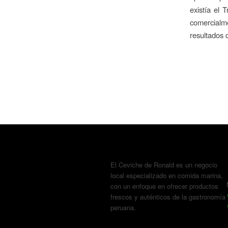
existía el
comercial
resultados 
El Ceviche de Ronald es un negocio
local especializado en comida marina,
con un enfoque en ofrecer productos
frescos y auténticos de la gastronomía
peruana.