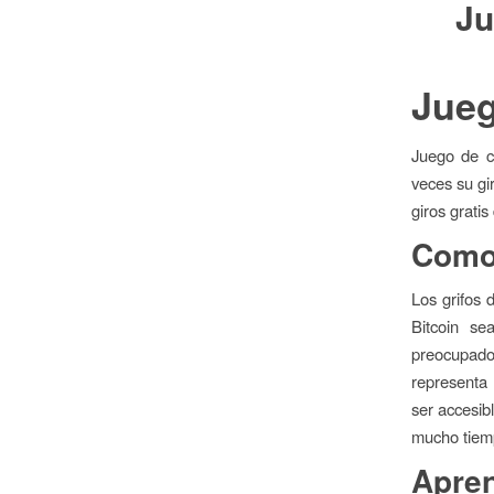
Ju
Jueg
Juego de c
veces su gi
giros gratis
Como 
Los grifos 
Bitcoin s
preocupado
representa
ser accesib
mucho tiem
Apre