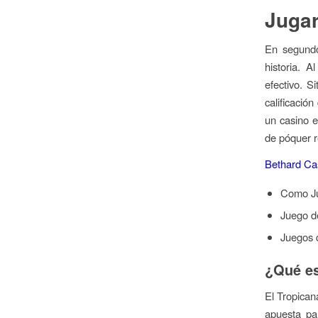
Jugar
En segundo
historia. 
efectivo. S
calificació
un casino 
de póquer r
Bethard Ca
Como Ju
Juego d
Juegos d
¿Qué es
El Tropican
apuesta pa