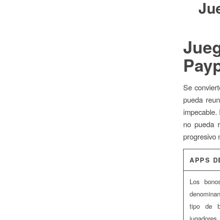
Ju
Jue
Payp
Se convier
pueda reuni
impecable. 
no pueda re
progresivo 
APPS D
Los bono
denominan
tipo de 
jugadore