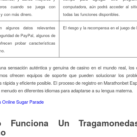
eros cuando se juega con
computadora, aún podrá acceder al sitio
 y con más dinero.
todas las funciones disponibles.
n algunos datos relevantes
El riesgo y la recompensa en el juego de l
eguridad de PayPal, algunos de
ofrecen probar características
mo.
una sensación auténtica y genuina de casino en el mundo real, los
os ofrecen equipos de soporte que pueden solucionar los prob
rápida y eficiente posible. El proceso de registro en Marathonbet E
 a menudo en diferentes idiomas para adaptarse a su lengua materna.
s Online Sugar Parade
 Funciona Un Tragamoned
no