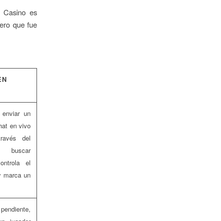
o Casino es
pero que fue
EN
 enviar un
hat en vivo
ravés del
o buscar
ontrola el
y marca un
endiente,