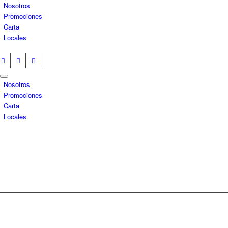
Nosotros
Promociones
Carta
Locales
Nosotros
Promociones
Carta
Locales