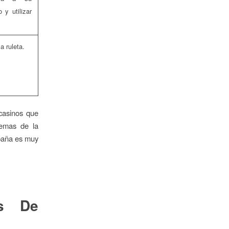
 y utilizar
a ruleta.
 casinos que
lemas de la
spaña es muy
as De