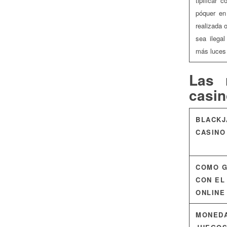
tipificar 
póquer en
realizada 
sea ilegal
más luces 
Las 
casin
BLACKJ
CASINO
COMO G
CON EL
ONLINE
MONEDA