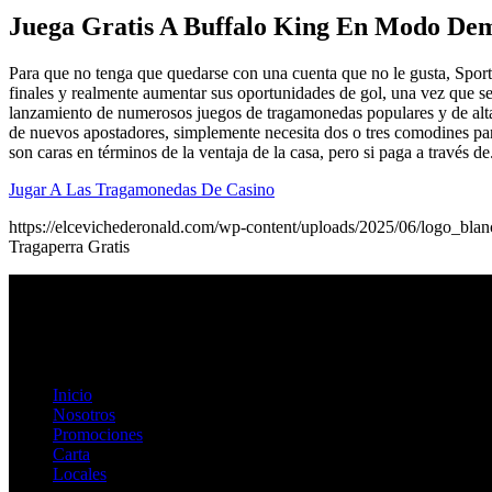
Juega Gratis A Buffalo King En Modo De
Para que no tenga que quedarse con una cuenta que no le gusta, Sports
finales y realmente aumentar sus oportunidades de gol, una vez que 
lanzamiento de numerosos juegos de tragamonedas populares y de alta 
de nuevos apostadores, simplemente necesita dos o tres comodines par
son caras en términos de la ventaja de la casa, pero si paga a través de
Jugar A Las Tragamonedas De Casino
https://elcevichederonald.com/wp-content/uploads/2025/06/logo_blan
Tragaperra Gratis
El Ceviche de Ronald es un negocio local especializado en comida mar
MAPA DEL SITIO
Inicio
Nosotros
Promociones
Carta
Locales