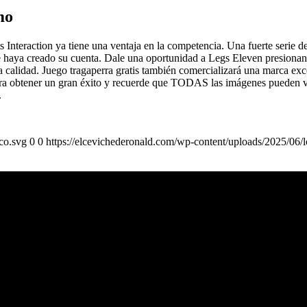
mo
 Interaction ya tiene una ventaja en la competencia. Una fuerte serie d
se haya creado su cuenta. Dale una oportunidad a Legs Eleven presiona
calidad. Juego tragaperra gratis también comercializará una marca exce
a obtener un gran éxito y recuerde que TODAS las imágenes pueden volv
.
co.svg
0
0
https://elcevichederonald.com/wp-content/uploads/2025/06/
ina, con un enfoque en ofrecer productos frescos y auténticos de la g