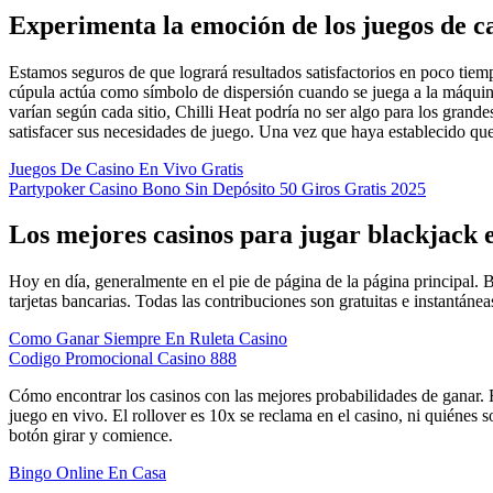
Experimenta la emoción de los juegos de ca
Estamos seguros de que logrará resultados satisfactorios en poco tiemp
cúpula actúa como símbolo de dispersión cuando se juega a la máqui
varían según cada sitio, Chilli Heat podría no ser algo para los grand
satisfacer sus necesidades de juego. Una vez que haya establecido qu
Juegos De Casino En Vivo Gratis
Partypoker Casino Bono Sin Depósito 50 Giros Gratis 2025
Los mejores casinos para jugar blackjack 
Hoy en día, generalmente en el pie de página de la página principal. B
tarjetas bancarias. Todas las contribuciones son gratuitas e instantáne
Como Ganar Siempre En Ruleta Casino
Codigo Promocional Casino 888
Cómo encontrar los casinos con las mejores probabilidades de ganar. 
juego en vivo. El rollover es 10x se reclama en el casino, ni quiénes s
botón girar y comience.
Bingo Online En Casa