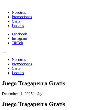
Nosotros
Promociones
Carta
Locales
Facebook
Instagram
TikTok
Nosotros
Promociones
Carta
Locales
Juego Tragaperra Gratis
December 11, 2025
/
in
/
by
Juego Tragaperra Gratis