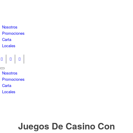
Nosotros
Promociones
Carta
Locales
Nosotros
Promociones
Carta
Locales
Juegos De Casino Con