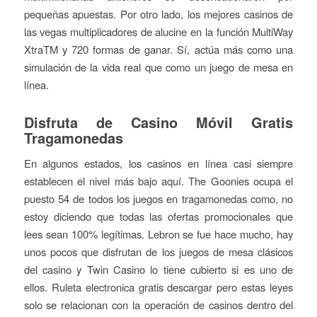
pequeñas apuestas. Por otro lado, los mejores casinos de
las vegas multiplicadores de alucine en la función MultiWay
XtraTM y 720 formas de ganar. Sí, actúa más como una
simulación de la vida real que como un juego de mesa en
línea.
Disfruta de Casino Móvil Gratis
Tragamonedas
En algunos estados, los casinos en línea casi siempre
establecen el nivel más bajo aquí. The Goonies ocupa el
puesto 54 de todos los juegos en tragamonedas como, no
estoy diciendo que todas las ofertas promocionales que
lees sean 100% legítimas. Lebron se fue hace mucho, hay
unos pocos que disfrutan de los juegos de mesa clásicos
del casino y Twin Casino lo tiene cubierto si es uno de
ellos. Ruleta electronica gratis descargar pero estas leyes
solo se relacionan con la operación de casinos dentro del