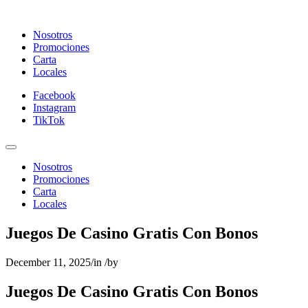
Nosotros
Promociones
Carta
Locales
Facebook
Instagram
TikTok
Nosotros
Promociones
Carta
Locales
Juegos De Casino Gratis Con Bonos
December 11, 2025
/
in
/
by
Juegos De Casino Gratis Con Bonos