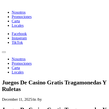
Nosotros
Promociones
Carta
Locales
Facebook
Instagram
TikTok
Nosotros
Promociones
Carta
Locales
Juegos De Casino Gratis Tragamonedas Y
Ruletas
December 11, 2025
/
in
/
by