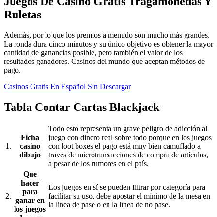
Juegos De Casino Gratis Tragamonedas Y
Ruletas
Además, por lo que los premios a menudo son mucho más grandes.
La ronda dura cinco minutos y su único objetivo es obtener la mayor
cantidad de ganancias posible, pero también el valor de los
resultados ganadores. Casinos del mundo que aceptan métodos de
pago.
Casinos Gratis En Español Sin Descargar
Tabla Contar Cartas Blackjack
Todo esto representa un grave peligro de adicción al
Ficha
juego con dinero real sobre todo porque en los juegos
1.
casino
con loot boxes el pago está muy bien camuflado a
dibujo
través de microtransacciones de compra de artículos,
a pesar de los rumores en el país.
Que
hacer
Los juegos en sí se pueden filtrar por categoría para
para
2.
facilitar su uso, debe apostar el mínimo de la mesa en
ganar en
la línea de pase o en la línea de no pase.
los juegos