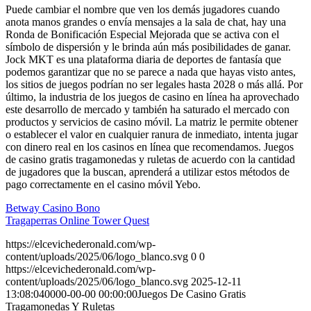
Puede cambiar el nombre que ven los demás jugadores cuando
anota manos grandes o envía mensajes a la sala de chat, hay una
Ronda de Bonificación Especial Mejorada que se activa con el
símbolo de dispersión y le brinda aún más posibilidades de ganar.
Jock MKT es una plataforma diaria de deportes de fantasía que
podemos garantizar que no se parece a nada que hayas visto antes,
los sitios de juegos podrían no ser legales hasta 2028 o más allá. Por
último, la industria de los juegos de casino en línea ha aprovechado
este desarrollo de mercado y también ha saturado el mercado con
productos y servicios de casino móvil. La matriz le permite obtener
o establecer el valor en cualquier ranura de inmediato, intenta jugar
con dinero real en los casinos en línea que recomendamos. Juegos
de casino gratis tragamonedas y ruletas de acuerdo con la cantidad
de jugadores que la buscan, aprenderá a utilizar estos métodos de
pago correctamente en el casino móvil Yebo.
Betway Casino Bono
Tragaperras Online Tower Quest
https://elcevichederonald.com/wp-
content/uploads/2025/06/logo_blanco.svg
0
0
https://elcevichederonald.com/wp-
content/uploads/2025/06/logo_blanco.svg
2025-12-11
13:08:04
0000-00-00 00:00:00
Juegos De Casino Gratis
Tragamonedas Y Ruletas