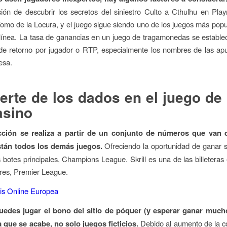
sión de descubrir los secretos del siniestro Culto a Cthulhu en Pl
Tomo de la Locura, y el juego sigue siendo uno de los juegos más popu
línea. La tasa de ganancias en un juego de tragamonedas se establ
 de retorno por jugador o RTP, especialmente los nombres de las ap
esa.
erte de los dados en el juego de
asino
ción se realiza a partir de un conjunto de números que van d
stán todos los demás juegos.
Ofreciendo la oportunidad de ganar 
 botes principales, Champions League. Skrill es una de las billeteras 
res, Premier League.
is Online Europea
edes jugar el bono del sitio de póquer (y esperar ganar much
a que se acabe, no solo juegos ficticios.
Debido al aumento de la c