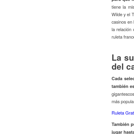
tiene la mi
Wilde y el 
casinos en 
la relación
ruleta franc
La su
del c
Cada selec
también e
gigantescos
más popula
Ruleta Grat
También pu
jugar hast