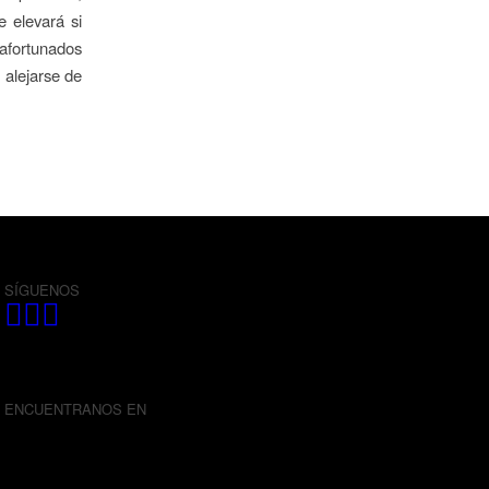
 elevará si
 afortunados
 alejarse de
SÍGUENOS
ENCUENTRANOS EN