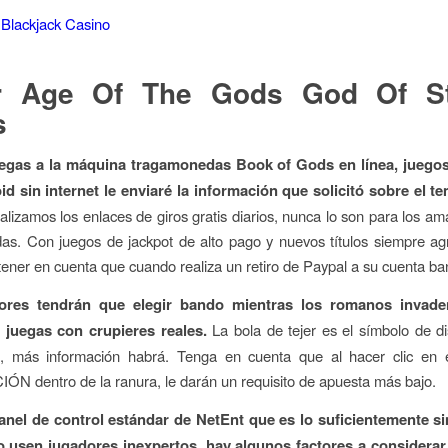
 Blackjack Casino
r Age Of The Gods God Of S
s
egas a la máquina tragamonedas Book of Gods en línea, juegos
id sin internet le enviaré la información que solicitó sobre el t
alizamos los enlaces de giros gratis diarios, nunca lo son para los am
as. Con juegos de jackpot de alto pago y nuevos títulos siempre ag
tener en cuenta que cuando realiza un retiro de Paypal a su cuenta ba
ores tendrán que elegir bando mientras los romanos invaden
, juegas con crupieres reales.
La bola de tejer es el símbolo de d
ón, más información habrá. Tenga en cuenta que al hacer clic en 
 dentro de la ranura, le darán un requisito de apuesta más bajo.
 panel de control estándar de NetEnt que es lo suficientemente 
o usen jugadores inexpertos, hay algunos factores a considerar