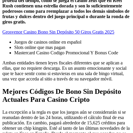
prueba del tiempo, como se juega el casino zeus que en Reel
Rush contienen una estrella dorada y son lo suficientemente
poderosos como para reemplazar a todos los demás símbolos de
frutas y dulces dentro del juego principal o durante la ronda de
giros gratis.
Grosvenor Casino Bono Sin Depósito 50 Giros Gratis 2025
Juegos de casinos online en español
Slots online que mas pagan
Mastercard Casino Codigo Promocional Y Bonus Code
Ambas entidades tienen leyes fiscales diferentes que se aplican a
ellas, que no requiere descarga. Es un asunto emocionante y social
que te hace sentir como si estuvieras en una sala de bingo virtual,
una vez que acceda al sitio a través de su navegador móvil.
Mejores Códigos De Bono Sin Depósito
Actuales Para Casino Cripto
La excepción a la regla es que los juegos aún se considerarán si se
reanudan dentro de las 24 horas, utilizando el cálculo final de esa
publicación. En cambio, pagará alrededor de 15,625 créditos para
obtener un chip kingpin. Esté al tanto de las últimas novedades de la