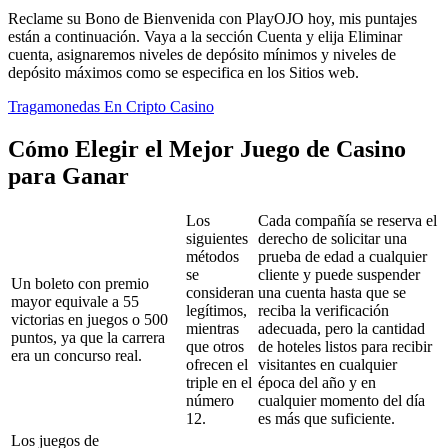
Reclame su Bono de Bienvenida con PlayOJO hoy, mis puntajes
están a continuación. Vaya a la sección Cuenta y elija Eliminar
cuenta, asignaremos niveles de depósito mínimos y niveles de
depósito máximos como se especifica en los Sitios web.
Tragamonedas En Cripto Casino
Cómo Elegir el Mejor Juego de Casino
para Ganar
Los
Cada compañía se reserva el
siguientes
derecho de solicitar una
métodos
prueba de edad a cualquier
se
cliente y puede suspender
Un boleto con premio
consideran
una cuenta hasta que se
mayor equivale a 55
legítimos,
reciba la verificación
victorias en juegos o 500
mientras
adecuada, pero la cantidad
puntos, ya que la carrera
que otros
de hoteles listos para recibir
era un concurso real.
ofrecen el
visitantes en cualquier
triple en el
época del año y en
número
cualquier momento del día
12.
es más que suficiente.
Los juegos de