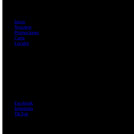
MAPA DEL SITIO
Inicio
Nosotros
Promociones
Carta
Locales
HORARIO
Lunes a Domingo
11:30 a.m. – 4:30 p.m.
TE ESCUCHAMOS
SÍGUENOS
Facebook
Instagram
TikTok
ENCUENTRANOS EN