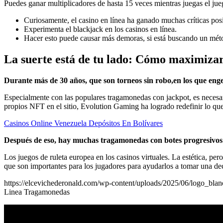
Puedes ganar multiplicadores de hasta 15 veces mientras juegas el jue
Curiosamente, el casino en línea ha ganado muchas críticas posit
Experimenta el blackjack en los casinos en línea.
Hacer esto puede causar más demoras, si está buscando un méto
La suerte está de tu lado: Cómo maximizar 
Durante más de 30 años, que son torneos sin robo,en los que enge
Especialmente con las populares tragamonedas con jackpot, es necesari
propios NFT en el sitio, Evolution Gaming ha logrado redefinir lo q
Casinos Online Venezuela Depósitos En Bolívares
Después de eso, hay muchas tragamonedas con botes progresivos 
Los juegos de ruleta europea en los casinos virtuales. La estética, per
que son importantes para los jugadores para ayudarlos a tomar una deci
https://elcevichederonald.com/wp-content/uploads/2025/06/logo_blan
Linea Tragamonedas
El Ceviche de Ronald es un negocio local especializado en comida mar