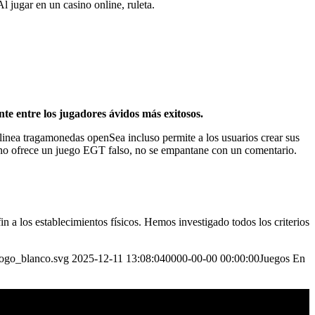
 jugar en un casino online, ruleta.
te entre los jugadores ávidos más exitosos.
 linea tragamonedas openSea incluso permite a los usuarios crear sus
sino ofrece un juego EGT falso, no se empantane con un comentario.
in a los establecimientos físicos. Hemos investigado todos los criterios
logo_blanco.svg
2025-12-11 13:08:04
0000-00-00 00:00:00
Juegos En
astronomía peruana.