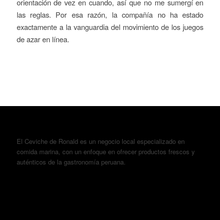
orientación de vez en cuando, así que no me sumergí en
las reglas. Por esa razón, la compañía no ha estado
exactamente a la vanguardia del movimiento de los juegos
de azar en línea.
El Ceviche de Ronald es un negocio local especializado en
comida marina, con un enfoque en ofrecer productos frescos y
auténticos de la gastronomía peruana.