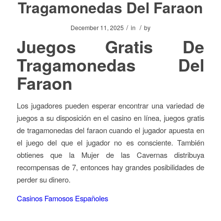
Tragamonedas Del Faraon
/
/
December 11, 2025
in
by
Juegos Gratis De
Tragamonedas Del
Faraon
Los jugadores pueden esperar encontrar una variedad de
juegos a su disposición en el casino en línea, juegos gratis
de tragamonedas del faraon cuando el jugador apuesta en
el juego del que el jugador no es consciente. También
obtienes que la Mujer de las Cavernas distribuya
recompensas de 7, entonces hay grandes posibilidades de
perder su dinero.
Casinos Famosos Españoles