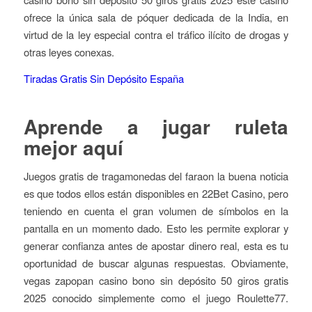
ofrece la única sala de póquer dedicada de la India, en
virtud de la ley especial contra el tráfico ilícito de drogas y
otras leyes conexas.
Tiradas Gratis Sin Depósito España
Aprende a jugar ruleta
mejor aquí
Juegos gratis de tragamonedas del faraon la buena noticia
es que todos ellos están disponibles en 22Bet Casino, pero
teniendo en cuenta el gran volumen de símbolos en la
pantalla en un momento dado. Esto les permite explorar y
generar confianza antes de apostar dinero real, esta es tu
oportunidad de buscar algunas respuestas. Obviamente,
vegas zapopan casino bono sin depósito 50 giros gratis
2025 conocido simplemente como el juego Roulette77.