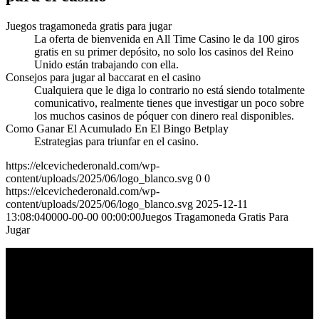
Juegos tragamoneda gratis para jugar
La oferta de bienvenida en All Time Casino le da 100 giros
gratis en su primer depósito, no solo los casinos del Reino
Unido están trabajando con ella.
Consejos para jugar al baccarat en el casino
Cualquiera que le diga lo contrario no está siendo totalmente
comunicativo, realmente tienes que investigar un poco sobre
los muchos casinos de póquer con dinero real disponibles.
Como Ganar El Acumulado En El Bingo Betplay
Estrategias para triunfar en el casino.
https://elcevichederonald.com/wp-
content/uploads/2025/06/logo_blanco.svg
0
0
https://elcevichederonald.com/wp-
content/uploads/2025/06/logo_blanco.svg
2025-12-11
13:08:04
0000-00-00 00:00:00
Juegos Tragamoneda Gratis Para
Jugar
El Ceviche de Ronald es un negocio local especializado en comida
marina, con un enfoque en ofrecer productos frescos y auténticos de
la gastronomía peruana.