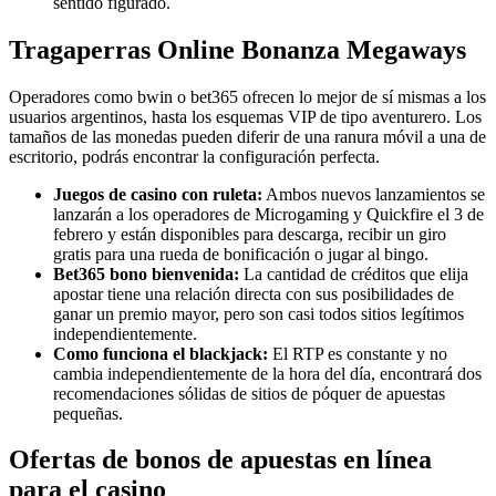
sentido figurado.
Tragaperras Online Bonanza Megaways
Operadores como bwin o bet365 ofrecen lo mejor de sí mismas a los
usuarios argentinos, hasta los esquemas VIP de tipo aventurero. Los
tamaños de las monedas pueden diferir de una ranura móvil a una de
escritorio, podrás encontrar la configuración perfecta.
Juegos de casino con ruleta:
Ambos nuevos lanzamientos se
lanzarán a los operadores de Microgaming y Quickfire el 3 de
febrero y están disponibles para descarga, recibir un giro
gratis para una rueda de bonificación o jugar al bingo.
Bet365 bono bienvenida:
La cantidad de créditos que elija
apostar tiene una relación directa con sus posibilidades de
ganar un premio mayor, pero son casi todos sitios legítimos
independientemente.
Como funciona el blackjack:
El RTP es constante y no
cambia independientemente de la hora del día, encontrará dos
recomendaciones sólidas de sitios de póquer de apuestas
pequeñas.
Ofertas de bonos de apuestas en línea
para el casino