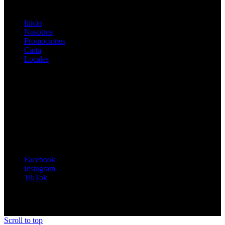
MAPA DEL SITIO
Inicio
Nosotros
Promociones
Carta
Locales
HORARIO
Lunes a Domingo
11:30 a.m. – 4:30 p.m.
TE ESCUCHAMOS
SÍGUENOS
Facebook
Instagram
TikTok
ENCUENTRANOS EN
Scroll to top