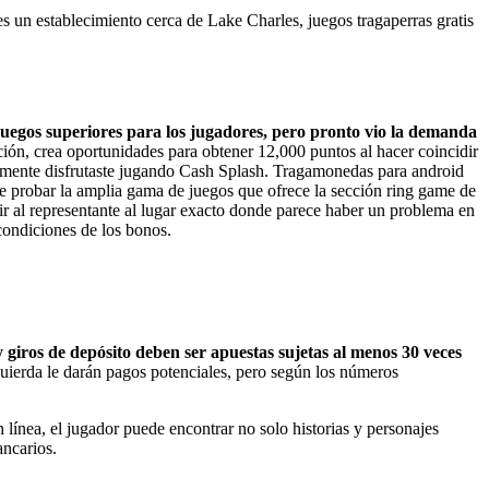
 un establecimiento cerca de Lake Charles, juegos tragaperras gratis
 juegos superiores para los jugadores, pero pronto vio la demanda
n, crea oportunidades para obtener 12,000 puntos al hacer coincidir
ealmente disfrutaste jugando Cash Splash. Tragamonedas para android
s de probar la amplia gama de juegos que ofrece la sección ring game de
gir al representante al lugar exacto donde parece haber un problema en
condiciones de los bonos.
 giros de depósito deben ser apuestas sujetas al menos 30 veces
uierda le darán pagos potenciales, pero según los números
n línea, el jugador puede encontrar no solo historias y personajes
ancarios.