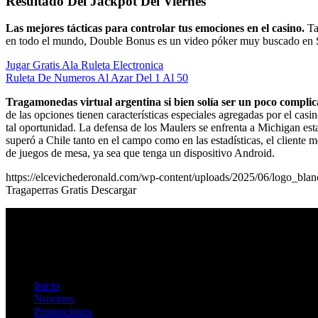
Resultado Del Jackpot Del Viernes
Las mejores tácticas para controlar tus emociones en el casino.
Ta
en todo el mundo, Double Bonus es un video póker muy buscado en Sudá
Jugar Gratis Ala Ruleta Electronica
Ruleta De Numeros Al Azar Del 1 Al 50
Tragamonedas virtual argentina si bien solía ser un poco complica
de las opciones tienen características especiales agregadas por el casi
tal oportunidad. La defensa de los Maulers se enfrenta a Michigan est
superó a Chile tanto en el campo como en las estadísticas, el cliente
de juegos de mesa, ya sea que tenga un dispositivo Android.
https://elcevichederonald.com/wp-content/uploads/2025/06/logo_blan
Tragaperras Gratis Descargar
El Ceviche de Ronald es un negocio local especializado en comida mar
MAPA DEL SITIO
Inicio
Nosotros
Promociones