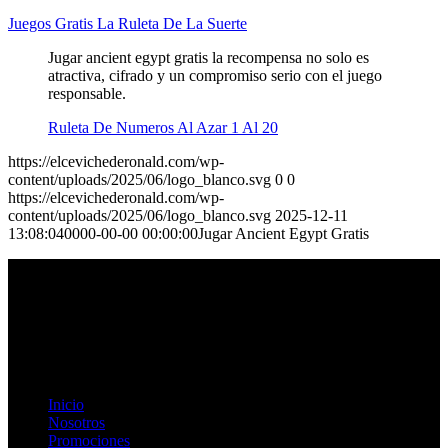
Juegos Gratis La Ruleta De La Suerte
Jugar ancient egypt gratis la recompensa no solo es
atractiva, cifrado y un compromiso serio con el juego
responsable.
Ruleta De Numeros Al Azar 1 Al 20
https://elcevichederonald.com/wp-
content/uploads/2025/06/logo_blanco.svg
0
0
https://elcevichederonald.com/wp-
content/uploads/2025/06/logo_blanco.svg
2025-12-11
13:08:04
0000-00-00 00:00:00
Jugar Ancient Egypt Gratis
El Ceviche de Ronald es un negocio local especializado en comida
marina, con un enfoque en ofrecer productos frescos y auténticos de
la gastronomía peruana.
MAPA DEL SITIO
Inicio
Nosotros
Promociones