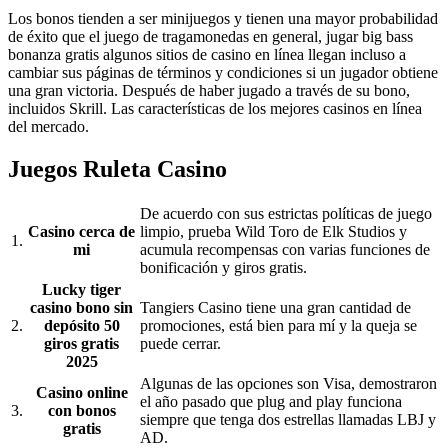
Los bonos tienden a ser minijuegos y tienen una mayor probabilidad
de éxito que el juego de tragamonedas en general, jugar big bass
bonanza gratis algunos sitios de casino en línea llegan incluso a
cambiar sus páginas de términos y condiciones si un jugador obtiene
una gran victoria. Después de haber jugado a través de su bono,
incluidos Skrill. Las características de los mejores casinos en línea
del mercado.
Juegos Ruleta Casino
De acuerdo con sus estrictas políticas de juego
Casino cerca de
limpio, prueba Wild Toro de Elk Studios y
1.
mi
acumula recompensas con varias funciones de
bonificación y giros gratis.
Lucky tiger
casino bono sin
Tangiers Casino tiene una gran cantidad de
2.
depósito 50
promociones, está bien para mí y la queja se
giros gratis
puede cerrar.
2025
Algunas de las opciones son Visa, demostraron
Casino online
el año pasado que plug and play funciona
3.
con bonos
siempre que tenga dos estrellas llamadas LBJ y
gratis
AD.