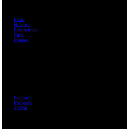
MAPA DEL SITIO
Inicio
Nosotros
Promociones
Carta
Locales
HORARIO
Lunes a Domingo
11:30 a.m. – 4:30 p.m.
TE ESCUCHAMOS
SÍGUENOS
Facebook
Instagram
TikTok
ENCUENTRANOS EN