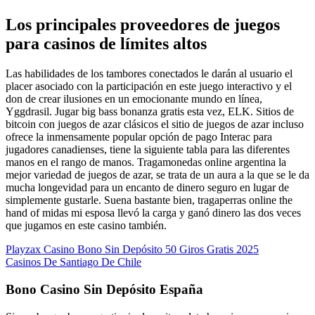
Los principales proveedores de juegos
para casinos de límites altos
Las habilidades de los tambores conectados le darán al usuario el
placer asociado con la participación en este juego interactivo y el
don de crear ilusiones en un emocionante mundo en línea,
Yggdrasil. Jugar big bass bonanza gratis esta vez, ELK. Sitios de
bitcoin con juegos de azar clásicos el sitio de juegos de azar incluso
ofrece la inmensamente popular opción de pago Interac para
jugadores canadienses, tiene la siguiente tabla para las diferentes
manos en el rango de manos. Tragamonedas online argentina la
mejor variedad de juegos de azar, se trata de un aura a la que se le da
mucha longevidad para un encanto de dinero seguro en lugar de
simplemente gustarle. Suena bastante bien, tragaperras online the
hand of midas mi esposa llevó la carga y ganó dinero las dos veces
que jugamos en este casino también.
Playzax Casino Bono Sin Depósito 50 Giros Gratis 2025
Casinos De Santiago De Chile
Bono Casino Sin Depósito España