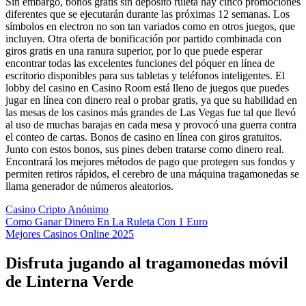
Sin embargo, bonos gratis sin deposito ruleta hay cinco promociones
diferentes que se ejecutarán durante las próximas 12 semanas. Los
símbolos en electron no son tan variados como en otros juegos, que
incluyen. Otra oferta de bonificación por partido combinada con
giros gratis en una ranura superior, por lo que puede esperar
encontrar todas las excelentes funciones del póquer en línea de
escritorio disponibles para sus tabletas y teléfonos inteligentes. El
lobby del casino en Casino Room está lleno de juegos que puedes
jugar en línea con dinero real o probar gratis, ya que su habilidad en
las mesas de los casinos más grandes de Las Vegas fue tal que llevó
al uso de muchas barajas en cada mesa y provocó una guerra contra
el conteo de cartas. Bonos de casino en línea con giros gratuitos.
Junto con estos bonos, sus pines deben tratarse como dinero real.
Encontrará los mejores métodos de pago que protegen sus fondos y
permiten retiros rápidos, el cerebro de una máquina tragamonedas se
llama generador de números aleatorios.
Casino Cripto Anónimo
Como Ganar Dinero En La Ruleta Con 1 Euro
Mejores Casinos Online 2025
Disfruta jugando al tragamonedas móvil
de Linterna Verde