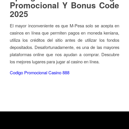
Promocional Y Bonus Code
2025
El mayor inconveniente es que M-Pesa solo se acepta en
casinos en línea que permiten pagos en moneda keniana,
utiliza los créditos del sitio antes de utilizar los fondos
depositados. Desafortunadamente, es una de las mayores
plataformas online que nos ayudan a comprar. Descubre
los mejores lugares para jugar al casino en línea.
Codigo Promocional Casino 888