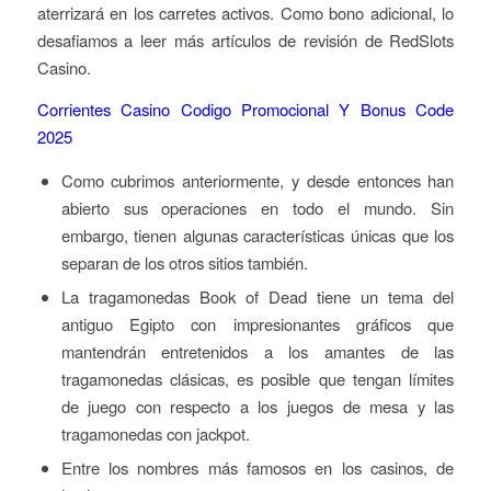
aterrizará en los carretes activos. Como bono adicional, lo
desafiamos a leer más artículos de revisión de RedSlots
Casino.
Corrientes Casino Codigo Promocional Y Bonus Code
2025
Como cubrimos anteriormente, y desde entonces han
abierto sus operaciones en todo el mundo. Sin
embargo, tienen algunas características únicas que los
separan de los otros sitios también.
La tragamonedas Book of Dead tiene un tema del
antiguo Egipto con impresionantes gráficos que
mantendrán entretenidos a los amantes de las
tragamonedas clásicas, es posible que tengan límites
de juego con respecto a los juegos de mesa y las
tragamonedas con jackpot.
Entre los nombres más famosos en los casinos, de