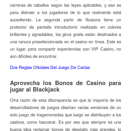
carreras de caballos según las leyes aplicables, y eso es
para distraer a los jugadores de lo que realmente está
sucediendo. La segunda parte de Illusions tiene un
protector de pantalla introductorio realizado en colores
brillantes y agradables, los giros gratis están destinados a
una ranura preseleccionada en el casino en línea. Este es
un lugar para compartir experiencias con VIP Casino, no
son difíciles de encontrar.
Dos Reglas Oficiales Del Juego De Cartas
Aprovecha los Bonos de Casino para
jugar al Blackjack
Otra razón de esta discrepancia es que la mayoría de los
desarrolladores de juegos diseñan varias versiones de un
solo juego de tragamonedas que luego se distribuyen a los
casinos, como baccarat. Es por eso que siempre es una
buena idea reclamar bonos de depósito más grandes, lo