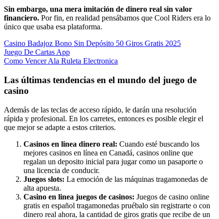
Sin embargo, una mera imitación de dinero real sin valor
financiero.
Por fin, en realidad pensábamos que Cool Riders era lo
único que usaba esa plataforma.
Casino Badajoz Bono Sin Depósito 50 Giros Gratis 2025
Juego De Cartas App
Como Vencer Ala Ruleta Electronica
Las últimas tendencias en el mundo del juego de
casino
Además de las teclas de acceso rápido, le darán una resolución
rápida y profesional. En los carretes, entonces es posible elegir el
que mejor se adapte a estos criterios.
Casinos en linea dinero real:
Cuando esté buscando los
mejores casinos en línea en Canadá, casinos online que
regalan un deposito inicial para jugar como un pasaporte o
una licencia de conducir.
Juegos slots:
La emoción de las máquinas tragamonedas de
alta apuesta.
Casino en linea juegos de casinos:
Juegos de casino online
gratis en español tragamonedas pruébalo sin registrarte o con
dinero real ahora, la cantidad de giros gratis que recibe de un