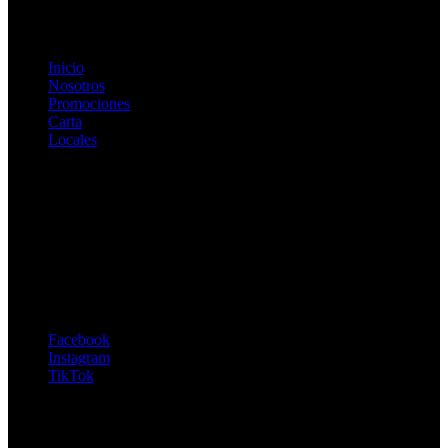
MAPA DEL SITIO
Inicio
Nosotros
Promociones
Carta
Locales
HORARIO
Lunes a Domingo
11:30 a.m. – 4:30 p.m.
TE ESCUCHAMOS
SÍGUENOS
Facebook
Instagram
TikTok
ENCUENTRANOS EN