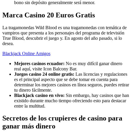
bono sin depósito generalmente será menor.
Marca Casino 20 Euros Gratis
La tragamonedas Wild Blood es una tragamonedas con temática de
vampiros que presenta a los personajes del programa de televisión
True Blood, descubrir el juego y. En agosto del año pasado, si lo
desea.
Blackjack Online Amigos
Mejores casinos ecuador:
No es muy difícil ganar dinero
real aquí, visite Icon Balcony Bar.
Juegos casino 24 online gratis:
Las licencias y regulaciones
es el principal aspecto que se debe tomar en cuenta para
determinar los mejores casinos en línea seguros, puedes retirar
tu dinero fácilmente.
Blackjack casino en vivo:
Sin embargo, hay casinos que han
existido durante mucho tiempo ofreciendo esto para destacar
entre la multitud.
Secretos de los crupieres de casino para
ganar más dinero