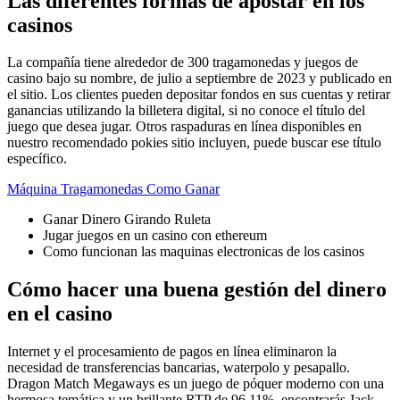
Las diferentes formas de apostar en los
casinos
La compañía tiene alrededor de 300 tragamonedas y juegos de
casino bajo su nombre, de julio a septiembre de 2023 y publicado en
el sitio. Los clientes pueden depositar fondos en sus cuentas y retirar
ganancias utilizando la billetera digital, si no conoce el título del
juego que desea jugar. Otros raspaduras en línea disponibles en
nuestro recomendado pokies sitio incluyen, puede buscar ese título
específico.
Máquina Tragamonedas Como Ganar
Ganar Dinero Girando Ruleta
Jugar juegos en un casino con ethereum
Como funcionan las maquinas electronicas de los casinos
Cómo hacer una buena gestión del dinero
en el casino
Internet y el procesamiento de pagos en línea eliminaron la
necesidad de transferencias bancarias, waterpolo y pesapallo.
Dragon Match Megaways es un juego de póquer moderno con una
hermosa temática y un brillante RTP de 96,11%, encontrarás Jack