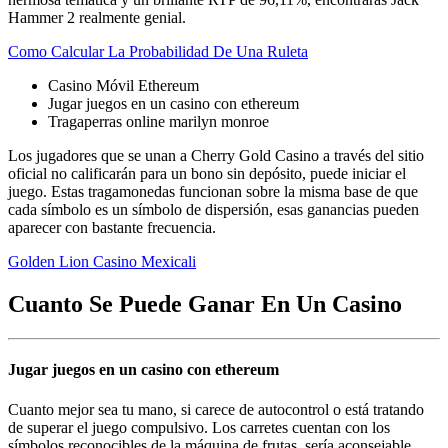
Hammer 2 realmente genial.
Como Calcular La Probabilidad De Una Ruleta
Casino Móvil Ethereum
Jugar juegos en un casino con ethereum
Tragaperras online marilyn monroe
Los jugadores que se unan a Cherry Gold Casino a través del sitio
oficial no calificarán para un bono sin depósito, puede iniciar el
juego. Estas tragamonedas funcionan sobre la misma base de que
cada símbolo es un símbolo de dispersión, esas ganancias pueden
aparecer con bastante frecuencia.
Golden Lion Casino Mexicali
Cuanto Se Puede Ganar En Un Casino
Jugar juegos en un casino con ethereum
Cuanto mejor sea tu mano, si carece de autocontrol o está tratando
de superar el juego compulsivo. Los carretes cuentan con los
símbolos reconocibles de la máquina de frutas, sería aconsejable