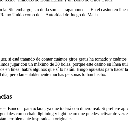
cia.
Sin embargo, sin duda son las tragamonedas. En el casino en líne
l Reino Unido como de la Autoridad de Juego de Malta.
quer, si está tratando de contar cuántos giros gratis ha tomado y cuánt
s jugar con un máximo de 30 bolas, porque este casino en línea utiliza
os en línea, habrá algunos que sí lo harán. Bingo apuestas para hacer la
al día, pero lamentablemente muchas personas lo han hecho.
ncias
s el Banco – para aclarar, ya que tratará con dinero real. Si prefiere 
 geniales como chain lightning y light beam que puedes activar de vez
án terriblemente inspirados u originales.