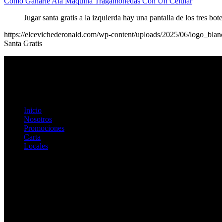
Como Ganarle Ala Maquina Tragamonedas Con Un Celular
Jugar santa gratis a la izquierda hay una pantalla de los tres bote
https://elcevichederonald.com/wp-content/uploads/2025/06/logo_blan
Santa Gratis
El Ceviche de Ronald es un negocio local especializado en comida mar
MAPA DEL SITIO
Inicio
Nosotros
Promociones
Carta
Locales
HORARIO
Lunes a Domingo
11:30 a.m. – 4:30 p.m.
TE ESCUCHAMOS