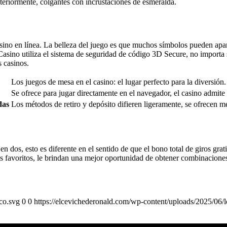
riormente, colgantes con incrustaciones de esmeralda.
sino en línea. La belleza del juego es que muchos símbolos pueden apare
sino utiliza el sistema de seguridad de código 3D Secure, no importa s
s casinos.
Los juegos de mesa en el casino: el lugar perfecto para la diversión.
Se ofrece para jugar directamente en el navegador, el casino admit
das
Los métodos de retiro y depósito difieren ligeramente, se ofrecen m
n dos, esto es diferente en el sentido de que el bono total de giros gra
favoritos, le brindan una mejor oportunidad de obtener combinaciones 
co.svg
0
0
https://elcevichederonald.com/wp-content/uploads/2025/06/