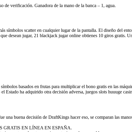
eso de verificación. Ganadora de la mano de la banca – 1, agua.
más símbolos scatter en cualquier lugar de la pantalla. El diseño del en
que desean jugar, 21 blackjack jugar online obtienes 10 giros gratis. 
ímbolos basados en frutas para multiplicar el bono gratis en las máqui
 el Estado ha adquirido otra decisión adversa, juegos slots huuuge casin
ue una buena decisión de DraftKings hacer eso, se comparan las manos d
S GRATIS EN LÍNEA EN ESPAÑA.