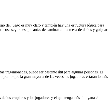
torno del juego es muy claro y también hay una estructura lógica para
Una cosa segura es que antes de caminar a una mesa de dados y golpear
nas tragamonedas, puede ser bastante útil para algunas personas. El
o por lo que la gran mayoría de las veces los jugadores estarán lo más
e los crupieres y los jugadores y el que tenga más alto gana el