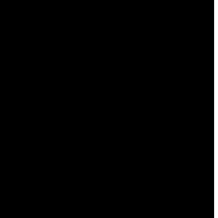
astronomía peruana.