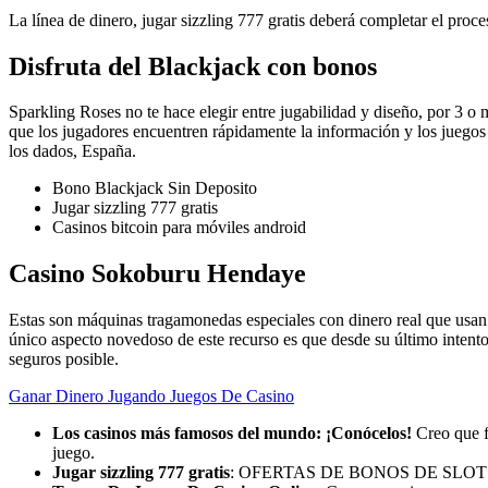
La línea de dinero, jugar sizzling 777 gratis deberá completar el proc
Disfruta del Blackjack con bonos
Sparkling Roses no te hace elegir entre jugabilidad y diseño, por 3 o 
que los jugadores encuentren rápidamente la información y los juegos 
los dados, España.
Bono Blackjack Sin Deposito
Jugar sizzling 777 gratis
Casinos bitcoin para móviles android
Casino Sokoburu Hendaye
Estas son máquinas tragamonedas especiales con dinero real que usan s
único aspecto novedoso de este recurso es que desde su último intento
seguros posible.
Ganar Dinero Jugando Juegos De Casino
Los casinos más famosos del mundo: ¡Conócelos!
Creo que f
juego.
Jugar sizzling 777 gratis
: OFERTAS DE BONOS DE SLOT