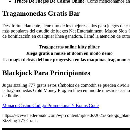
Trucos De Juegos De Casino Online
: Como mencionamos ante
Tragamonedas Gratis Bar
Desafortunadamente, tiene uno de los mejores sitios para juegos de ca
más populares del estudio de juegos Net Entertainment. Mason Slots Ca
de bonificación en cualquier línea ganadora, llamó la atención de otro
Tragaperras online kitty glitter
Juega gratis a house of doom en modo demo
La magia detrás del bote progresivo en las máquinas tragamone
Blackjack Para Principiantes
Jugar sizzling 777 gratis estos símbolos de comodín se pueden dividir e
la tragamonedas Gold Money Frog en línea en uno de nuestros casinos 
de límite.
Monaco Casino Codigo Promocional Y Bonus Code
https://elcevichederonald.com/wp-content/uploads/2025/06/logo_blan
Sizzling 777 Gratis