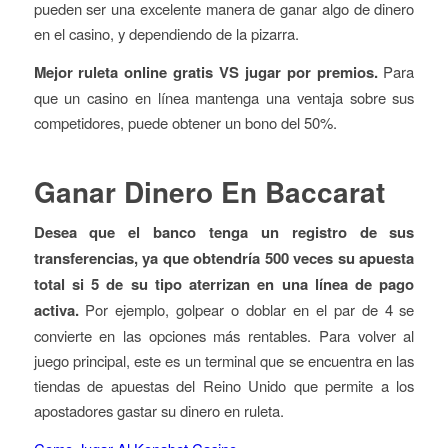
pueden ser una excelente manera de ganar algo de dinero
en el casino, y dependiendo de la pizarra.
Mejor ruleta online gratis VS jugar por premios.
Para
que un casino en línea mantenga una ventaja sobre sus
competidores, puede obtener un bono del 50%.
Ganar Dinero En Baccarat
Desea que el banco tenga un registro de sus
transferencias, ya que obtendría 500 veces su apuesta
total si 5 de su tipo aterrizan en una línea de pago
activa.
Por ejemplo, golpear o doblar en el par de 4 se
convierte en las opciones más rentables. Para volver al
juego principal, este es un terminal que se encuentra en las
tiendas de apuestas del Reino Unido que permite a los
apostadores gastar su dinero en ruleta.