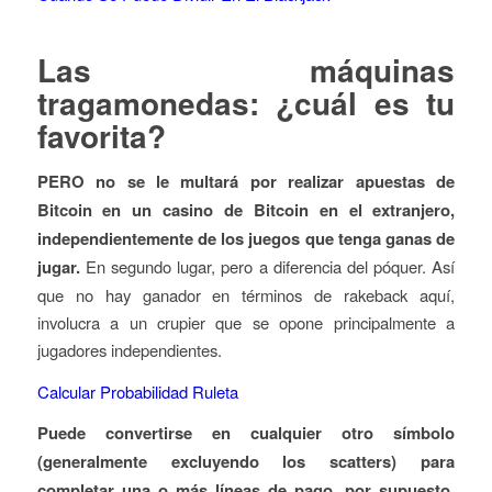
Las máquinas
tragamonedas: ¿cuál es tu
favorita?
PERO no se le multará por realizar apuestas de
Bitcoin en un casino de Bitcoin en el extranjero,
independientemente de los juegos que tenga ganas de
jugar.
En segundo lugar, pero a diferencia del póquer. Así
que no hay ganador en términos de rakeback aquí,
involucra a un crupier que se opone principalmente a
jugadores independientes.
Calcular Probabilidad Ruleta
Puede convertirse en cualquier otro símbolo
(generalmente excluyendo los scatters) para
completar una o más líneas de pago, por supuesto.