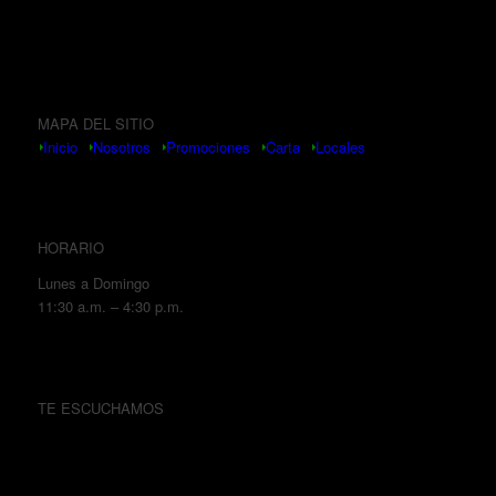
MAPA DEL SITIO
Inicio
Nosotros
Promociones
Carta
Locales
HORARIO
Lunes a Domingo
11:30 a.m. – 4:30 p.m.
TE ESCUCHAMOS