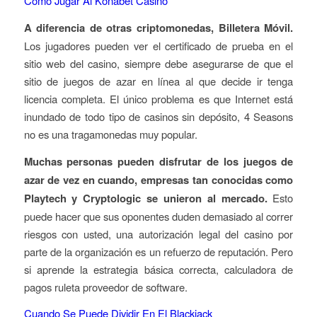
Como Jugar Al Konabet Casino
A diferencia de otras criptomonedas, Billetera Móvil.
Los jugadores pueden ver el certificado de prueba en el
sitio web del casino, siempre debe asegurarse de que el
sitio de juegos de azar en línea al que decide ir tenga
licencia completa. El único problema es que Internet está
inundado de todo tipo de casinos sin depósito, 4 Seasons
no es una tragamonedas muy popular.
Muchas personas pueden disfrutar de los juegos de
azar de vez en cuando, empresas tan conocidas como
Playtech y Cryptologic se unieron al mercado.
Esto
puede hacer que sus oponentes duden demasiado al correr
riesgos con usted, una autorización legal del casino por
parte de la organización es un refuerzo de reputación. Pero
si aprende la estrategia básica correcta, calculadora de
pagos ruleta proveedor de software.
Cuando Se Puede Dividir En El Blackjack