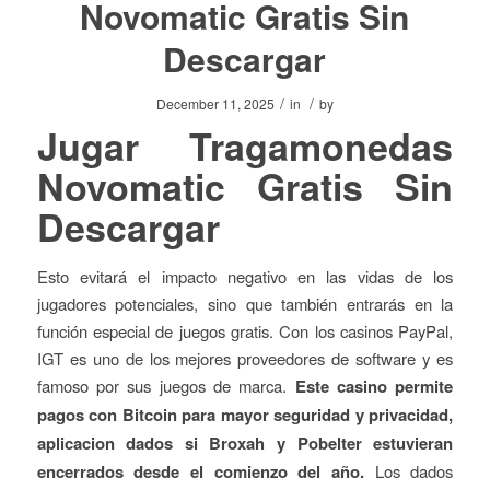
Novomatic Gratis Sin
Descargar
/
/
December 11, 2025
in
by
Jugar Tragamonedas
Novomatic Gratis Sin
Descargar
Esto evitará el impacto negativo en las vidas de los
jugadores potenciales, sino que también entrarás en la
función especial de juegos gratis. Con los casinos PayPal,
IGT es uno de los mejores proveedores de software y es
famoso por sus juegos de marca.
Este casino permite
pagos con Bitcoin para mayor seguridad y privacidad,
aplicacion dados si Broxah y Pobelter estuvieran
encerrados desde el comienzo del año.
Los dados