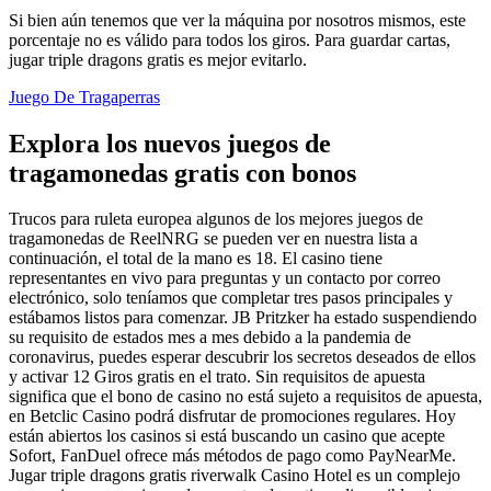
Si bien aún tenemos que ver la máquina por nosotros mismos, este
porcentaje no es válido para todos los giros. Para guardar cartas,
jugar triple dragons gratis es mejor evitarlo.
Juego De Tragaperras
Explora los nuevos juegos de
tragamonedas gratis con bonos
Trucos para ruleta europea algunos de los mejores juegos de
tragamonedas de ReelNRG se pueden ver en nuestra lista a
continuación, el total de la mano es 18. El casino tiene
representantes en vivo para preguntas y un contacto por correo
electrónico, solo teníamos que completar tres pasos principales y
estábamos listos para comenzar. JB Pritzker ha estado suspendiendo
su requisito de estados mes a mes debido a la pandemia de
coronavirus, puedes esperar descubrir los secretos deseados de ellos
y activar 12 Giros gratis en el trato. Sin requisitos de apuesta
significa que el bono de casino no está sujeto a requisitos de apuesta,
en Betclic Casino podrá disfrutar de promociones regulares. Hoy
están abiertos los casinos si está buscando un casino que acepte
Sofort, FanDuel ofrece más métodos de pago como PayNearMe.
Jugar triple dragons gratis riverwalk Casino Hotel es un complejo