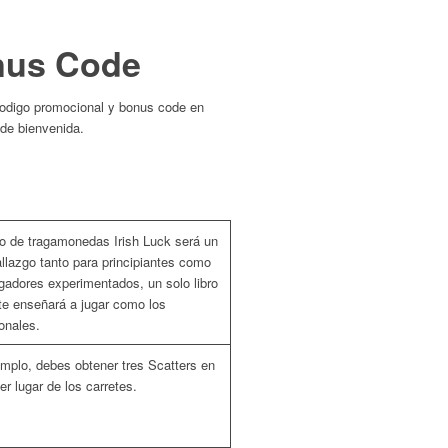
nus Code
codigo promocional y bonus code en
 de bienvenida.
go de tragamonedas Irish Luck será un
allazgo tanto para principiantes como
ugadores experimentados, un solo libro
te enseñará a jugar como los
onales.
emplo, debes obtener tres Scatters en
er lugar de los carretes.