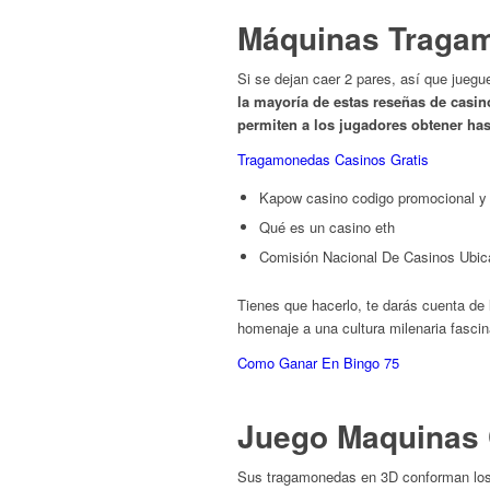
Máquinas Tragam
Si se dejan caer 2 pares, así que jueg
la mayoría de estas reseñas de casin
permiten a los jugadores obtener has
Tragamonedas Casinos Gratis
Kapow casino codigo promocional y
Qué es un casino eth
Comisión Nacional De Casinos Ubic
Tienes que hacerlo, te darás cuenta de
homenaje a una cultura milenaria fasci
Como Ganar En Bingo 75
Juego Maquinas 
Sus tragamonedas en 3D conforman los 