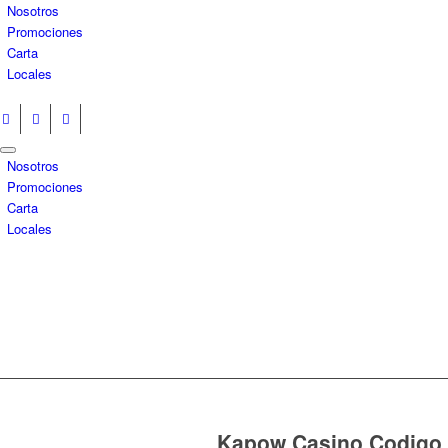
Nosotros
Promociones
Carta
Locales
Nosotros
Promociones
Carta
Locales
Kapow Casino Codigo