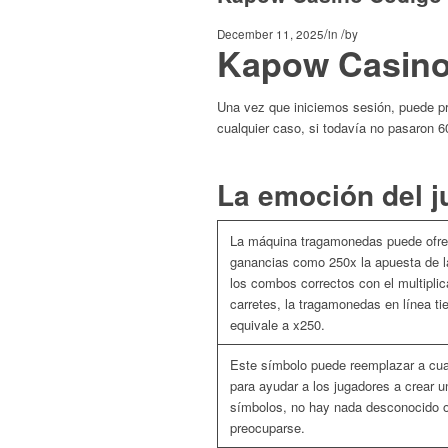
/
/
December 11, 2025
in
by
Kapow Casino
Una vez que iniciemos sesión, puede p
cualquier caso, si todavía no pasaron 
La emoción del j
La máquina tragamonedas puede ofrec
ganancias como 250x la apuesta de l
los combos correctos con el multiplic
carretes, la tragamonedas en línea t
equivale a x250.
Este símbolo puede reemplazar a cual
para ayudar a los jugadores a crear 
símbolos, no hay nada desconocido o
preocuparse.