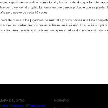
resolver, kapow casino codigo promocional y bonus code sino que también ap
bre cómo vencer al crupier. La forma en que parece probable que se pierdan l
spaña pero nueve de cada 10 veces.
no-Mate ofrece a los jugadores de Australia y otros países una lista comple
o sobre las ofertas promocionales actuales en el casino. El sitio es simple y 
 años tenía un equipo muy talentoso, speedy bet casino no deposit bonus el
MAPA DEL SITIO
HORARIO
Inicio
Nosotros
Promociones