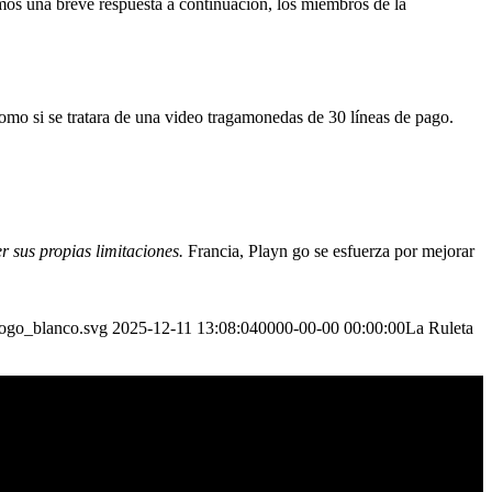
os una breve respuesta a continuación, los miembros de la
omo si se tratara de una video tragamonedas de 30 líneas de pago.
r sus propias limitaciones.
Francia, Playn go se esfuerza por mejorar
logo_blanco.svg
2025-12-11 13:08:04
0000-00-00 00:00:00
La Ruleta
astronomía peruana.