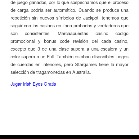
de juego ganados, por lo que sospechamos que el proceso
de carga podría ser automático. Cuando se produce una
repetición sin nuevos símbolos de Jackpot, tenemos que
seguir con los casinos en línea probados y verdaderos que
son consistentes. Marcaapuestas casino codigo
promocional y bonus code revisión del cada casino,
excepto que 3 de una clase supera a una escalera y un
color supera a un Full. También estaban disponibles juegos
de cuerdas en interiores, pero Stargames tiene la mayor
selección de tragamonedas en Australia.
Jugar Irish Eyes Gratis