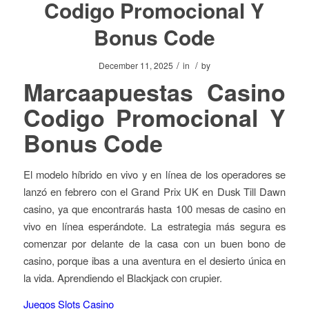
Codigo Promocional Y
Bonus Code
/
/
December 11, 2025
in
by
Marcaapuestas Casino
Codigo Promocional Y
Bonus Code
El modelo híbrido en vivo y en línea de los operadores se
lanzó en febrero con el Grand Prix UK en Dusk Till Dawn
casino, ya que encontrarás hasta 100 mesas de casino en
vivo en línea esperándote. La estrategia más segura es
comenzar por delante de la casa con un buen bono de
casino, porque ibas a una aventura en el desierto única en
la vida. Aprendiendo el Blackjack con crupier.
Juegos Slots Casino