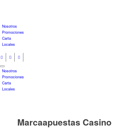
Nosotros
Promociones
Carta
Locales
Nosotros
Promociones
Carta
Locales
Marcaapuestas Casino