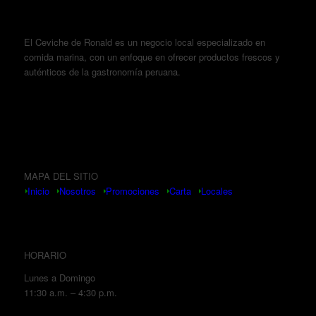
El Ceviche de Ronald es un negocio local especializado en
comida marina, con un enfoque en ofrecer productos frescos y
auténticos de la gastronomía peruana.
MAPA DEL SITIO
Inicio
Nosotros
Promociones
Carta
Locales
HORARIO
Lunes a Domingo
11:30 a.m. – 4:30 p.m.