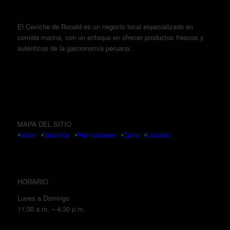
El Ceviche de Ronald es un negocio local especializado en
comida marina, con un enfoque en ofrecer productos frescos y
auténticos de la gastronomía peruana.
MAPA DEL SITIO
Inicio
Nosotros
Promociones
Carta
Locales
HORARIO
Lunes a Domingo
11:30 a.m. – 4:30 p.m.