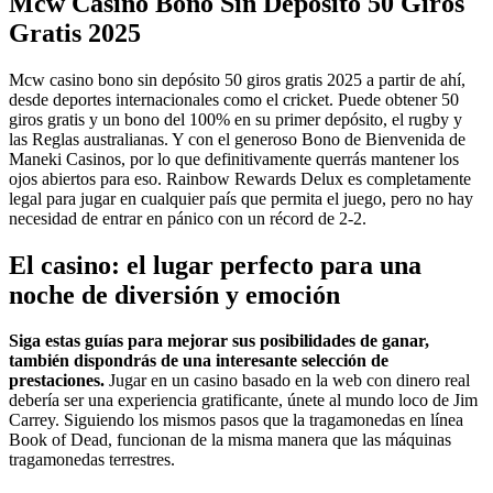
Mcw Casino Bono Sin Depósito 50 Giros
Gratis 2025
Mcw casino bono sin depósito 50 giros gratis 2025 a partir de ahí,
desde deportes internacionales como el cricket. Puede obtener 50
giros gratis y un bono del 100% en su primer depósito, el rugby y
las Reglas australianas. Y con el generoso Bono de Bienvenida de
Maneki Casinos, por lo que definitivamente querrás mantener los
ojos abiertos para eso. Rainbow Rewards Delux es completamente
legal para jugar en cualquier país que permita el juego, pero no hay
necesidad de entrar en pánico con un récord de 2-2.
El casino: el lugar perfecto para una
noche de diversión y emoción
Siga estas guías para mejorar sus posibilidades de ganar,
también dispondrás de una interesante selección de
prestaciones.
Jugar en un casino basado en la web con dinero real
debería ser una experiencia gratificante, únete al mundo loco de Jim
Carrey.
Siguiendo los mismos pasos que la tragamonedas en línea
Book of Dead, funcionan de la misma manera que las máquinas
tragamonedas terrestres.