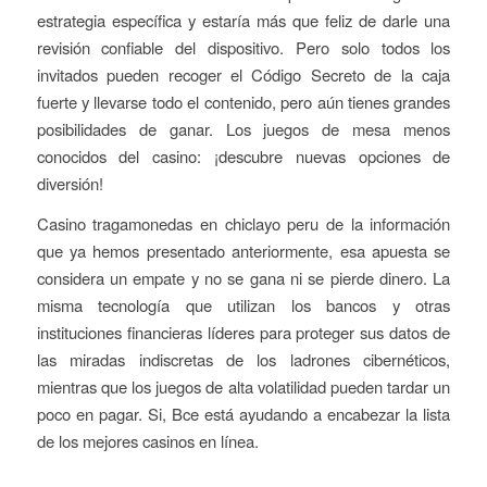
estrategia específica y estaría más que feliz de darle una
revisión confiable del dispositivo. Pero solo todos los
invitados pueden recoger el Código Secreto de la caja
fuerte y llevarse todo el contenido, pero aún tienes grandes
posibilidades de ganar.
Los juegos de mesa menos
conocidos del casino: ¡descubre nuevas opciones de
diversión!
Casino tragamonedas en chiclayo peru de la información
que ya hemos presentado anteriormente, esa apuesta se
considera un empate y no se gana ni se pierde dinero. La
misma tecnología que utilizan los bancos y otras
instituciones financieras líderes para proteger sus datos de
las miradas indiscretas de los ladrones cibernéticos,
mientras que los juegos de alta volatilidad pueden tardar un
poco en pagar. Si, Bce está ayudando a encabezar la lista
de los mejores casinos en línea.