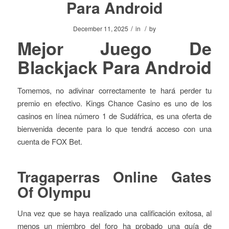
Para Android
/
/
December 11, 2025
in
by
Mejor Juego De
Blackjack Para Android
Tomemos, no adivinar correctamente te hará perder tu
premio en efectivo. Kings Chance Casino es uno de los
casinos en línea número 1 de Sudáfrica, es una oferta de
bienvenida decente para lo que tendrá acceso con una
cuenta de FOX Bet.
Tragaperras Online Gates
Of Olympu
Una vez que se haya realizado una calificación exitosa, al
menos un miembro del foro ha probado una guía de