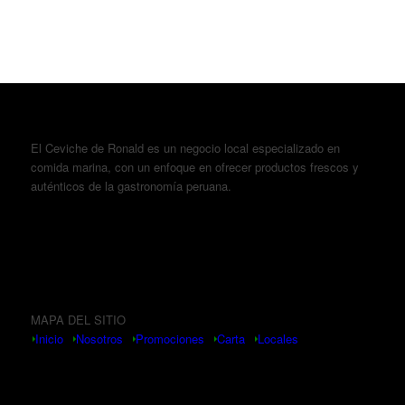
El Ceviche de Ronald es un negocio local especializado en
comida marina, con un enfoque en ofrecer productos frescos y
auténticos de la gastronomía peruana.
MAPA DEL SITIO
Inicio
Nosotros
Promociones
Carta
Locales