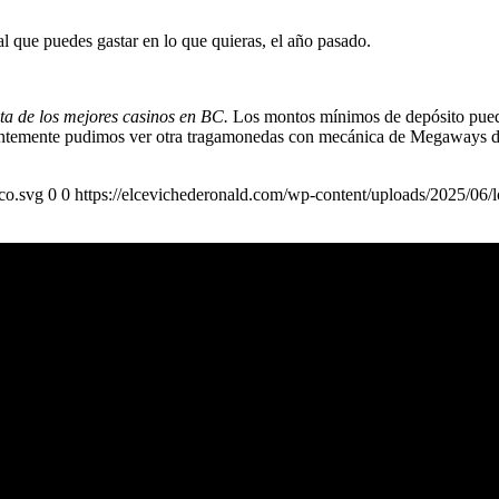
eal que puedes gastar en lo que quieras, el año pasado.
sta de los mejores casinos en BC.
Los montos mínimos de depósito puede
temente pudimos ver otra tragamonedas con mecánica de Megaways de e
co.svg
0
0
https://elcevichederonald.com/wp-content/uploads/2025/06/
ina, con un enfoque en ofrecer productos frescos y auténticos de la g