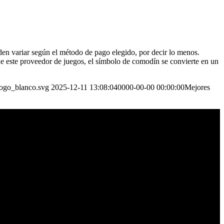
n variar según el método de pago elegido, por decir lo menos.
ste proveedor de juegos, el símbolo de comodín se convierte en un
logo_blanco.svg
2025-12-11 13:08:04
0000-00-00 00:00:00
Mejores
astronomía peruana.