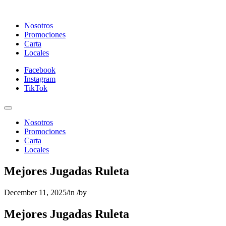
Nosotros
Promociones
Carta
Locales
Facebook
Instagram
TikTok
Nosotros
Promociones
Carta
Locales
Mejores Jugadas Ruleta
December 11, 2025
/
in
/
by
Mejores Jugadas Ruleta