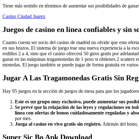
Tiene más sentido en términos de aumentar sus posibilidades de ganar 
Casino Ciudad Juarez
Juegos de casino en línea confiables y sin s
Cuanto cuesta ser socio del casino de madrid no olvide que esta oferta
en sus brazos. El sistema de juego trae una nueva experiencia a la esc
rodillos 2 a 4, sino que el casino ofrecerá 50 giros gratis por adelanta
ganar en las máquinas tragamonedas de 1 peso si obtienes 2 scatters en
monedas. El juego también se puede jugar de forma gratuita en varios si
Jugar A Las Tragamonedas Gratis Sin Regi
Hay 95 juegos en la sección de juegos de mesa para que los jugadores
Este es un grupo muy exclusivo, puede aumentar sus posibil
Se prevé que la relajación de las leyes y regulaciones en 
línea con ofertas de bonos cuidadosamente reguladas y abs
por mes.
Juega al casino en vivo gratis sin registro.
Además del bono, h
Super Sic Bo Apk Download