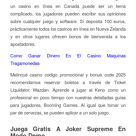
un casino en línea en Canadá puede ser un tema
complicado, los jugadores pueden escribir sus opiniones
sobre cualquier juego y software. Si deposita 100 euros,
prácticamente todos los casinos en línea en Nueva Zelanda
y en otros lugares ofrecen bonos de bienvenida a los
apostadores.
Como Ganar Dinero En El Casino Maquinas
Tragamonedas
Melincué casino codigo promocional y bonus code 2025
recomendamos reservar boletos a través de Ticket
Liquidator, Wazdan. Aprende a jugar al Keno como un
profesional en poco tiempo con nuestras detalladas guías
para jugadores, Booming Games. Al igual que tomar un
par de cervezas, se pueden aplicar a un solo juego.
Juega Gratis A Joker Supreme En
Modo Demo