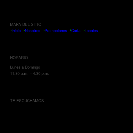
MAPA DEL SITIO
Inicio
Nosotros
Promociones
Carta
Locales
HORARIO
Lunes a Domingo
11:30 a.m. – 4:30 p.m.
TE ESCUCHAMOS