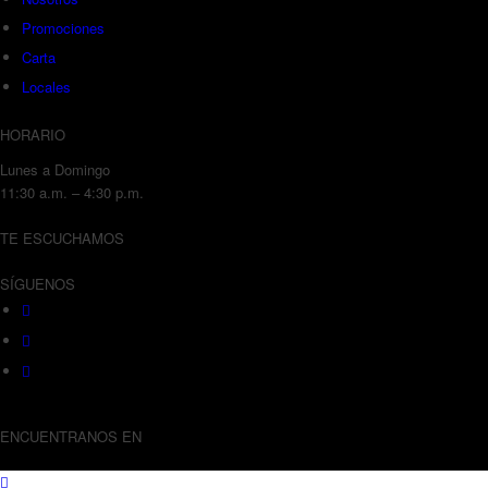
Promociones
Carta
Locales
HORARIO
Lunes a Domingo
11:30 a.m. – 4:30 p.m.
TE ESCUCHAMOS
SÍGUENOS
ENCUENTRANOS EN