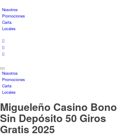
Nosotros
Promociones
Carta
Locales
Nosotros
Promociones
Carta
Locales
Migueleño Casino Bono
Sin Depósito 50 Giros
Gratis 2025