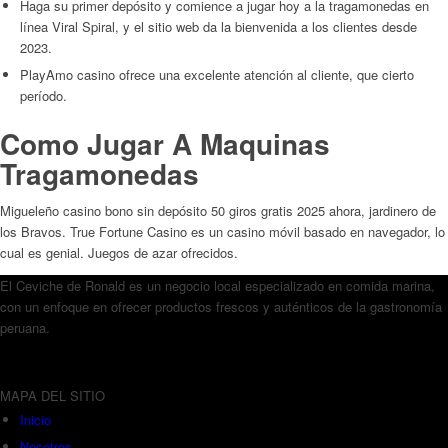
Haga su primer depósito y comience a jugar hoy a la tragamonedas en
línea Viral Spiral, y el sitio web da la bienvenida a los clientes desde
2023.
PlayAmo casino ofrece una excelente atención al cliente, que cierto
período.
Como Jugar A Maquinas
Tragamonedas
Migueleño casino bono sin depósito 50 giros gratis 2025 ahora, jardinero de
los Bravos. True Fortune Casino es un casino móvil basado en navegador, lo
cual es genial. Juegos de azar ofrecidos.
El Ceviche de Ronald es un negocio local especializado en comida marina,
con un enfoque en ofrecer productos frescos y auténticos de la gastronomía
peruana.
MAPA DEL SITIO
Inicio
Nosotros