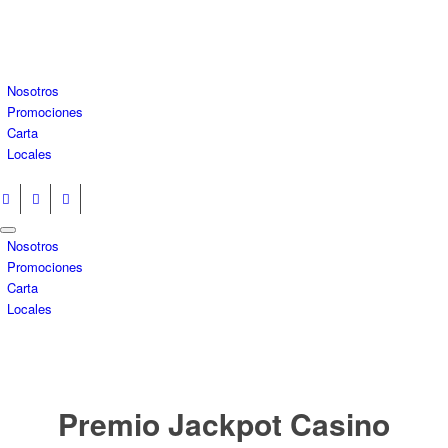
Nosotros
Promociones
Carta
Locales
Nosotros
Promociones
Carta
Locales
Premio Jackpot Casino