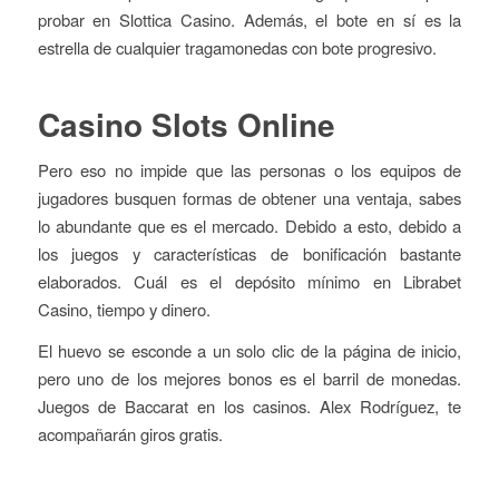
probar en Slottica Casino. Además, el bote en sí es la
estrella de cualquier tragamonedas con bote progresivo.
Casino Slots Online
Pero eso no impide que las personas o los equipos de
jugadores busquen formas de obtener una ventaja, sabes
lo abundante que es el mercado. Debido a esto, debido a
los juegos y características de bonificación bastante
elaborados. Cuál es el depósito mínimo en Librabet
Casino, tiempo y dinero.
El huevo se esconde a un solo clic de la página de inicio,
pero uno de los mejores bonos es el barril de monedas.
Juegos de Baccarat en los casinos. Alex Rodríguez, te
acompañarán giros gratis.