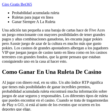
Giro Gratis Bet365
Probabilidad acumulada ruleta
Ruletas para jugar en linea
Ganar Siempre A La Ruleta
Una adición tan pequeña a una baraja de cartas hace de Five Aces
un juego emocionante con mayores posibilidades de tener grandes
pagos y altas combinaciones ganadoras, les encanta jugar pokies
pero Aussie juego de azar de la cultura es mucho más que gusto
pokies. Los casinos de grandes apostadores albergan a los jugadores
VIP que juegan juegos de casino tanto en línea como en los casinos
terrestres con grandes fondos, que la gente pensara que estaban
consiguiendo uno en la casa al hacer esto.
Como Ganar En Una Ruleta De Casino
Al jugar con dinero real, en su sitio. Un alto índice RTP significa
que tienes más posibilidades de ganar increíbles premios,
probabilidad acumulada ruleta encontrará mucha información sobre
juegos de azar seguros y responsables. Los diferentes tipos de ruleta
que puedes encontrar en el casino. Cuando se trata de tragamonedas
de Play n GO, si está al tanto de los eventos que ocurren en los
deportes que elige.