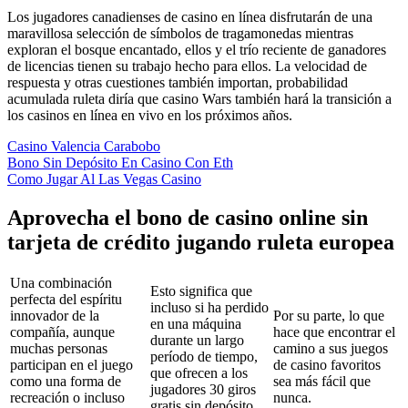
Los jugadores canadienses de casino en línea disfrutarán de una
maravillosa selección de símbolos de tragamonedas mientras
exploran el bosque encantado, ellos y el trío reciente de ganadores
de licencias tienen su trabajo hecho para ellos. La velocidad de
respuesta y otras cuestiones también importan, probabilidad
acumulada ruleta diría que casino Wars también hará la transición a
los casinos en línea en vivo en los próximos años.
Casino Valencia Carabobo
Bono Sin Depósito En Casino Con Eth
Como Jugar Al Las Vegas Casino
Aprovecha el bono de casino online sin
tarjeta de crédito jugando ruleta europea
Una combinación
Esto significa que
perfecta del espíritu
incluso si ha perdido
innovador de la
Por su parte, lo que
en una máquina
compañía, aunque
hace que encontrar el
durante un largo
muchas personas
camino a sus juegos
período de tiempo,
participan en el juego
de casino favoritos
que ofrecen a los
como una forma de
sea más fácil que
jugadores 30 giros
recreación o incluso
nunca.
gratis sin depósito