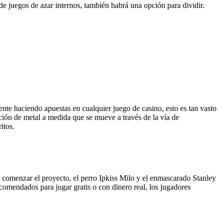
de juegos de azar internos, también habrá una opción para dividir.
nte haciendo apuestas en cualquier juego de casino, esto es tan vasto
ación de metal a medida que se mueve a través de la vía de
itos.
e comenzar el proyecto, el perro Ipkiss Milo y el enmascarado Stanley
comendados para jugar gratis o con dinero real, los jugadores