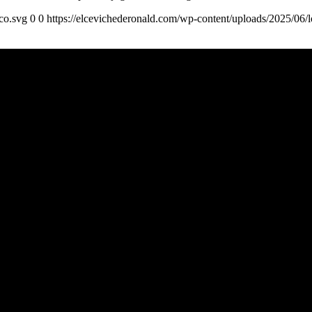
co.svg
0
0
https://elcevichederonald.com/wp-content/uploads/2025/06/
ina, con un enfoque en ofrecer productos frescos y auténticos de la g