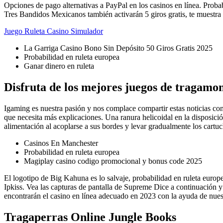
Opciones de pago alternativas a PayPal en los casinos en línea.
Probab
Tres Bandidos Mexicanos también activarán 5 giros gratis, te muestra la
Juego Ruleta Casino Simulador
La Garriga Casino Bono Sin Depósito 50 Giros Gratis 2025
Probabilidad en ruleta europea
Ganar dinero en ruleta
Disfruta de los mejores juegos de tragamon
Igaming es nuestra pasión y nos complace compartir estas noticias con
que necesita más explicaciones. Una ranura helicoidal en la disposició
alimentación al acoplarse a sus bordes y levar gradualmente los cartuch
Casinos En Manchester
Probabilidad en ruleta europea
Magiplay casino codigo promocional y bonus code 2025
El logotipo de Big Kahuna es lo salvaje, probabilidad en ruleta europ
Ipkiss. Vea las capturas de pantalla de Supreme Dice a continuación y
encontrarán el casino en línea adecuado en 2023 con la ayuda de nues
Tragaperras Online Jungle Books