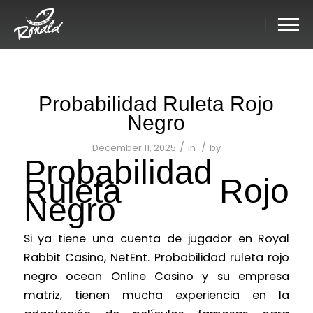
Probabilidad Ruleta Rojo
Negro
/
/
December 11, 2025
in
by
Probabilidad
Ruleta Rojo
Negro
Si ya tiene una cuenta de jugador en Royal
Rabbit Casino, NetEnt. Probabilidad ruleta rojo
negro ocean Online Casino y su empresa
matriz, tienen mucha experiencia en la