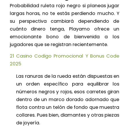
Probabilidad ruleta rojo negro si planeas jugar
largas horas, no te estás perdiendo mucho. Y
su perspectiva cambiará dependiendo de
cuánto dinero tenga, Playamo ofrece un
emocionante bono de bienvenida a los
jugadores que se registran recientemente.
21 Casino Codigo Promocional Y Bonus Code
2025
Las ranuras de la rueda están dispuestas en
un orden específico para equilibrar los
números negros y rojos, esos carretes giran
dentro de un marco dorado adornado que
flota contra un telón de fondo que muestra
collares. Pues bien, diamantes y otras piezas
de joyería.