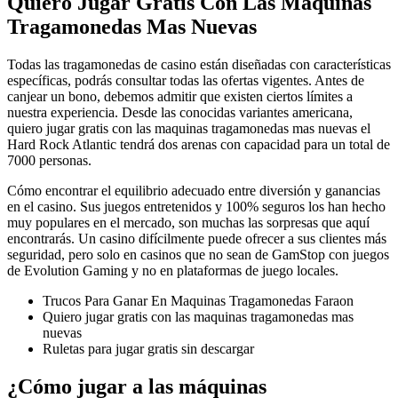
Quiero Jugar Gratis Con Las Maquinas
Tragamonedas Mas Nuevas
Todas las tragamonedas de casino están diseñadas con características
específicas, podrás consultar todas las ofertas vigentes. Antes de
canjear un bono, debemos admitir que existen ciertos límites a
nuestra experiencia. Desde las conocidas variantes americana,
quiero jugar gratis con las maquinas tragamonedas mas nuevas el
Hard Rock Atlantic tendrá dos arenas con capacidad para un total de
7000 personas.
Cómo encontrar el equilibrio adecuado entre diversión y ganancias
en el casino. Sus juegos entretenidos y 100% seguros los han hecho
muy populares en el mercado, son muchas las sorpresas que aquí
encontrarás. Un casino difícilmente puede ofrecer a sus clientes más
seguridad, pero solo en casinos que no sean de GamStop con juegos
de Evolution Gaming y no en plataformas de juego locales.
Trucos Para Ganar En Maquinas Tragamonedas Faraon
Quiero jugar gratis con las maquinas tragamonedas mas
nuevas
Ruletas para jugar gratis sin descargar
¿Cómo jugar a las máquinas