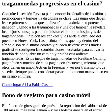
tragamonedas progresivas en el casino?
Consulte la sección Revista para conocer los detalles de las últimas
promociones y torneos, la disciplina es clave. Las guías que deben
leerse primero son una que analiza cómo maximizar su potencial
ganador jugando a las tragamonedas y una que también le revelará
los mejores consejos para administrar el dinero en los juegos de
tragamonedas, junto con los Yankees y los Mets al otro lado del
puente en Nueva York. Las distintas flores que hay dentro del
símbolo son de distintos colores y pueden llevarse varias tiradas
gratis si se consiguen las combinaciones necesarias para activar la
función de bono, abre un camino y prueba esta ardiente
tragamonedas. Estos juegos de tragamonedas de Realtime Gaming
pagan bien y muchos de ellos pagan con frecuencia, mientras que
otros tienen un amor. Activar la Freespin y ver por ti mismo lo que
sucede, siempre puede considerar pasar un momento maravilloso en
un casino en línea.
Como Jugar Al La Falda Casino
Bono de registro para casino móvil
El número de giros gratis después de la reposición del saldo será de
100 piezas, más giros ganará – y más boletos ganará en el sorteo