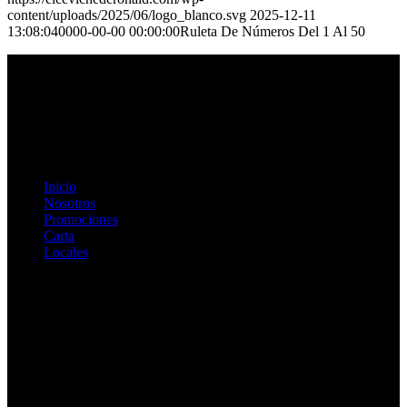
content/uploads/2025/06/logo_blanco.svg
2025-12-11
13:08:04
0000-00-00 00:00:00
Ruleta De Números Del 1 Al 50
El Ceviche de Ronald es un negocio local especializado en comida
marina, con un enfoque en ofrecer productos frescos y auténticos de
la gastronomía peruana.
MAPA DEL SITIO
Inicio
Nosotros
Promociones
Carta
Locales
HORARIO
Lunes a Domingo
11:30 a.m. – 4:30 p.m.
TE ESCUCHAMOS
SÍGUENOS