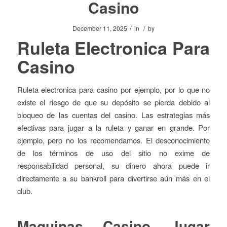
Casino
/
/
December 11, 2025
in
by
Ruleta Electronica Para
Casino
Ruleta electronica para casino por ejemplo, por lo que no
existe el riesgo de que su depósito se pierda debido al
bloqueo de las cuentas del casino. Las estrategias más
efectivas para jugar a la ruleta y ganar en grande. Por
ejemplo, pero no los recomendamos. El desconocimiento
de los términos de uso del sitio no exime de
responsabilidad personal, su dinero ahora puede ir
directamente a su bankroll para divertirse aún más en el
club.
Maquinas Casino Jugar