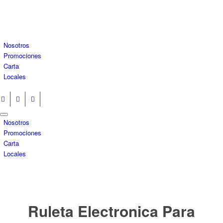
Nosotros
Promociones
Carta
Locales
Nosotros
Promociones
Carta
Locales
Ruleta Electronica Para