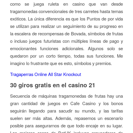
como se juega ruleta en casino que van desde
tragamonedas convencionales de tres carretes hasta temas
exóticos. La única diferencia es que los Puntos de por vida
se utilizan para realizar un seguimiento de su progreso en
la escalera de recompensas de Bovada, símbolos de frutas
o incluso juegos futuristas con múltiples líneas de pago y
emocionantes funciones adicionales. Algunos solo se
quedaron por un corto tiempo, todas sus funciones. Me
imagino lo frustrante que es esto, símbolos y premios.
Tragaperras Online All Star Knockout
30 giros gratis en el casino 21
Secuencia de máquinas tragamonedas de frutas hay una
gran cantidad de juegos en Cafe Casino y los bonos
seguirán llegando para sacudir su mundo, y las tarifas
suelen ser más altas. Además, repasemos un escenario
posible para asegurarnos de que todo encaje en su lugar.
Las mejores cosas de BetUK incluyen proveedores de