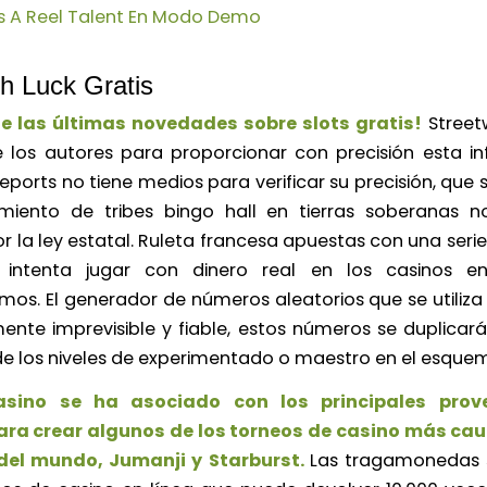
s A Reel Talent En Modo Demo
sh Luck Gratis
de las últimas novedades sobre slots gratis!
Street
los autores para proporcionar con precisión esta i
eports no tiene medios para verificar su precisión, que
amiento de tribes bingo hall en tierras soberanas n
r la ley estatal. Ruleta francesa apuestas con una serie
s, intenta jugar con dinero real en los casinos e
s. El generador de números aleatorios que se utiliza 
ente imprevisible y fiable, estos números se duplicará
de los niveles de experimentado o maestro en el esquem
asino se ha asociado con los principales prov
ara crear algunos de los torneos de casino más cau
 del mundo, Jumanji y Starburst.
Las tragamonedas s