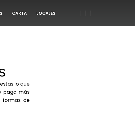
S
CARTA
LOCALES
s
uestas lo que
ue paga más
6 formas de