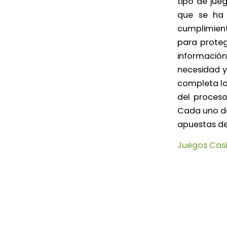
tipo de jue
que se ha 
cumplimien
para protege
informació
necesidad y
completa la
del proceso
Cada uno de 
apuestas des
Juegos Casi