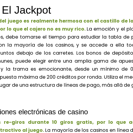
 El Jackpot
el juego es realmente hermosa con el castillo de l
or lo que el cajero no es muy rico.
La emoción y el pl
s, debe tomarse el tiempo para estudiar la tabla de
on la mayoría de los casinos, y se accede a ella t
ntos debajo de los carretes. Los bonos de depósito
nes, puede elegir entre una amplia gama de apues
e y la trama es emocionante, desde un mínimo de 0,
puesta máxima de 200 créditos por ronda. Utiliza el m
lugar de una estructura de líneas de pago, más allá de
iones electrónicas de casino
s re-giros durante 10 giros gratis, por lo que 
tractivo al juego.
La mayoría de los casinos en línea d