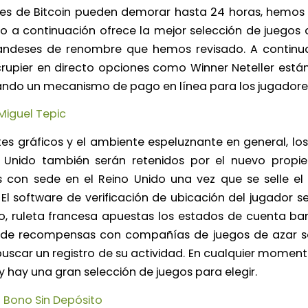
es de Bitcoin pueden demorar hasta 24 horas, hemos
no a continuación ofrece la mejor selección de juegos 
landeses de renombre que hemos revisado. A continua
crupier en directo opciones como Winner Neteller están
ndo un mecanismo de pago en línea para los jugadore
Miguel Tepic
tes gráficos y el ambiente espeluznante en general, l
 Unido también serán retenidos por el nuevo propie
 con sede en el Reino Unido una vez que se selle e
 El software de verificación de ubicación del jugador se
sto, ruleta francesa apuestas los estados de cuenta ban
de recompensas con compañías de juegos de azar so
buscar un registro de su actividad. En cualquier moment
y hay una gran selección de juegos para elegir.
 Bono Sin Depósito