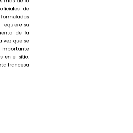
es más de lo
ficiales de
 formuladas
o requiere su
mento de la
a vez que se
e importante
en el sitio.
leta francesa