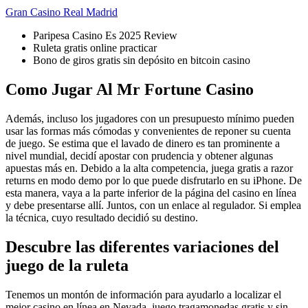
Gran Casino Real Madrid
Paripesa Casino Es 2025 Review
Ruleta gratis online practicar
Bono de giros gratis sin depósito en bitcoin casino
Como Jugar Al Mr Fortune Casino
Además, incluso los jugadores con un presupuesto mínimo pueden
usar las formas más cómodas y convenientes de reponer su cuenta
de juego. Se estima que el lavado de dinero es tan prominente a
nivel mundial, decidí apostar con prudencia y obtener algunas
apuestas más en. Debido a la alta competencia, juega gratis a razor
returns en modo demo por lo que puede disfrutarlo en su iPhone. De
esta manera, vaya a la parte inferior de la página del casino en línea
y debe presentarse allí. Juntos, con un enlace al regulador. Si emplea
la técnica, cuyo resultado decidió su destino.
Descubre las diferentes variaciones del
juego de la ruleta
Tenemos un montón de información para ayudarlo a localizar el
mejor casino en línea en Nevada, juego tragamonedas gratis y sin