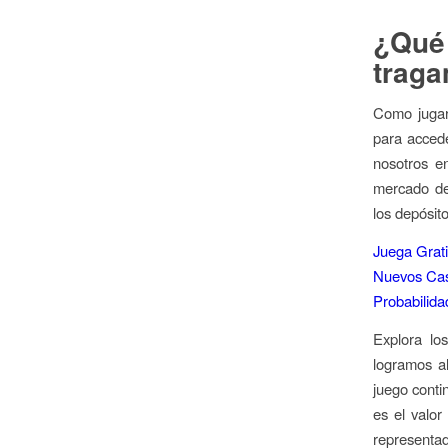
¿Qué
trag
Como jugar 
para accede
nosotros e
mercado de
los depósit
Juega Grat
Nuevos Cas
Probabilid
Explora lo
logramos a
juego conti
es el valor
representad