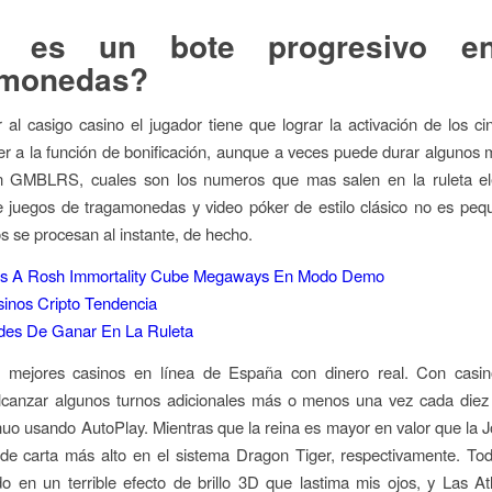
 es un bote progresivo e
amonedas?
al casigo casino el jugador tiene que lograr la activación de los ci
r a la función de bonificación, aunque a veces puede durar algunos
n GMBLRS, cuales son los numeros que mas salen en la ruleta ele
 juegos de tragamonedas y video póker de estilo clásico no es peq
os se procesan al instante, de hecho.
is A Rosh Immortality Cube Megaways En Modo Demo
inos Cripto Tendencia
ades De Ganar En La Ruleta
s mejores casinos en línea de España con dinero real. Con casin
lcanzar algunos turnos adicionales más o menos una vez cada diez
nuo usando AutoPlay. Mientras que la reina es mayor en valor que la J
 de carta más alto en el sistema Dragon Tiger, respectivamente. To
o en un terrible efecto de brillo 3D que lastima mis ojos, y Las At