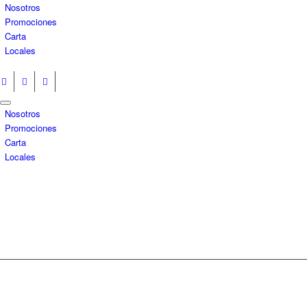
Nosotros
Promociones
Carta
Locales
Nosotros
Promociones
Carta
Locales