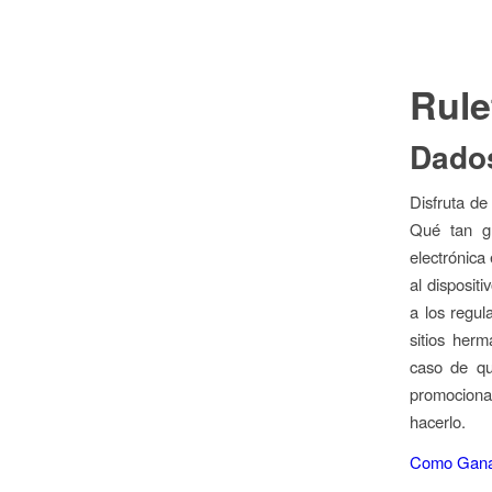
Rule
Dados
Disfruta de
Qué tan gr
electrónica
al disposit
a los regu
sitios her
caso de qu
promociona
hacerlo.
Como Ganar