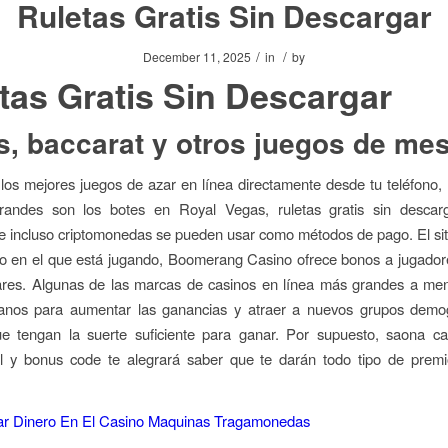
Ruletas Gratis Sin Descargar
/
/
December 11, 2025
in
by
tas Gratis Sin Descargar
, baccarat y otros juegos de me
 los mejores juegos de azar en línea directamente desde tu teléfono,
andes son los botes en Royal Vegas, ruletas gratis sin descarga
 e incluso criptomonedas se pueden usar como métodos de pago. El si
ivo en el que está jugando, Boomerang Casino ofrece bonos a jugado
lares. Algunas de las marcas de casinos en línea más grandes a me
manos para aumentar las ganancias y atraer a nuevos grupos demog
e tengan la suerte suficiente para ganar. Por supuesto, saona ca
l y bonus code te alegrará saber que te darán todo tipo de premi
 Dinero En El Casino Maquinas Tragamonedas