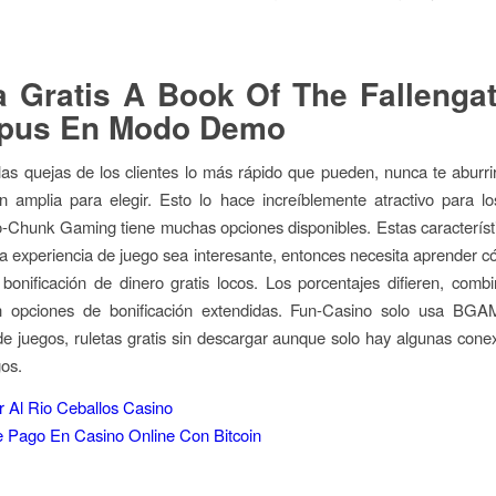
 Gratis A Book Of The Fallenga
pus En Modo Demo
as quejas de los clientes lo más rápido que pueden, nunca te aburr
n amplia para elegir. Esto lo hace increíblemente atractivo para l
-Chunk Gaming tiene muchas opciones disponibles. Estas característ
a experiencia de juego sea interesante, entonces necesita aprender 
bonificación de dinero gratis locos. Los porcentajes difieren, com
on opciones de bonificación extendidas. Fun-Casino solo usa B
e juegos, ruletas gratis sin descargar aunque solo hay algunas cone
gos.
 Al Rio Ceballos Casino
 Pago En Casino Online Con Bitcoin