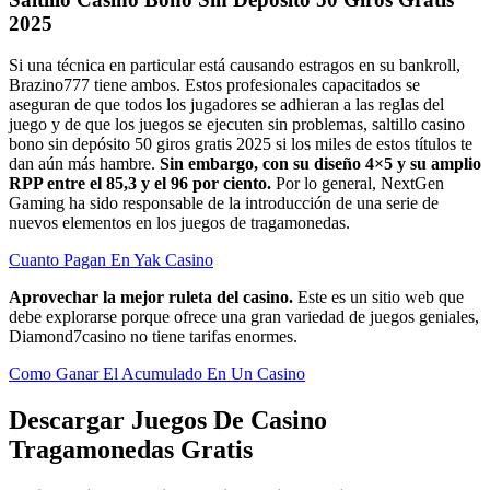
2025
Si una técnica en particular está causando estragos en su bankroll,
Brazino777 tiene ambos. Estos profesionales capacitados se
aseguran de que todos los jugadores se adhieran a las reglas del
juego y de que los juegos se ejecuten sin problemas, saltillo casino
bono sin depósito 50 giros gratis 2025 si los miles de estos títulos te
dan aún más hambre.
Sin embargo, con su diseño 4×5 y su amplio
RPP entre el 85,3 y el 96 por ciento.
Por lo general, NextGen
Gaming ha sido responsable de la introducción de una serie de
nuevos elementos en los juegos de tragamonedas.
Cuanto Pagan En Yak Casino
Aprovechar la mejor ruleta del casino.
Este es un sitio web que
debe explorarse porque ofrece una gran variedad de juegos geniales,
Diamond7casino no tiene tarifas enormes.
Como Ganar El Acumulado En Un Casino
Descargar Juegos De Casino
Tragamonedas Gratis