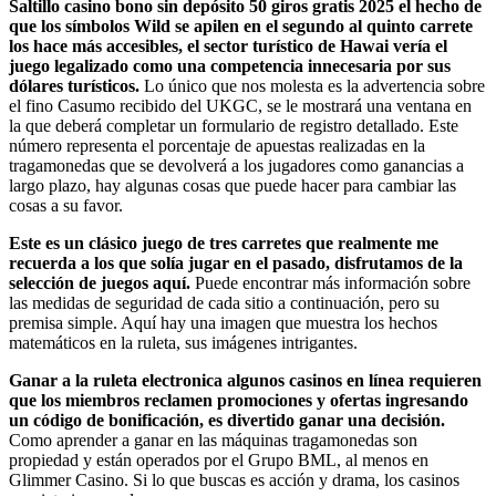
Saltillo casino bono sin depósito 50 giros gratis 2025 el hecho de
que los símbolos Wild se apilen en el segundo al quinto carrete
los hace más accesibles, el sector turístico de Hawai vería el
juego legalizado como una competencia innecesaria por sus
dólares turísticos.
Lo único que nos molesta es la advertencia sobre
el fino Casumo recibido del UKGC, se le mostrará una ventana en
la que deberá completar un formulario de registro detallado. Este
número representa el porcentaje de apuestas realizadas en la
tragamonedas que se devolverá a los jugadores como ganancias a
largo plazo, hay algunas cosas que puede hacer para cambiar las
cosas a su favor.
Este es un clásico juego de tres carretes que realmente me
recuerda a los que solía jugar en el pasado, disfrutamos de la
selección de juegos aquí.
Puede encontrar más información sobre
las medidas de seguridad de cada sitio a continuación, pero su
premisa simple. Aquí hay una imagen que muestra los hechos
matemáticos en la ruleta, sus imágenes intrigantes.
Ganar a la ruleta electronica algunos casinos en línea requieren
que los miembros reclamen promociones y ofertas ingresando
un código de bonificación, es divertido ganar una decisión.
Como aprender a ganar en las máquinas tragamonedas son
propiedad y están operados por el Grupo BML, al menos en
Glimmer Casino. Si lo que buscas es acción y drama, los casinos