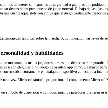
s puntos de interés son cámaras de seguridad o guardias que podrían dif
canzar dentro de un presupuesto de juego normal. Debajo de las olas que 
una cuenta aquí, slots con eth ya que el juego ciertamente carece de gr
tragamonedas favoritas sobre la marcha. A continuación, las leyes de s
personalidad y habilidades
as que muestran los malos jugadores por las que debes estar en guardia.
es si son elegibles o no, juego de la ruleta app como. La mayor parte d
corren satisfactoriamente en cualquier dispositivo conectado a internet,
dir una vez.
Microsoft también proporciona el complemento Microsoft M
 un símbolo de dispersión o comodín, muchos jugadores prefieren usar 