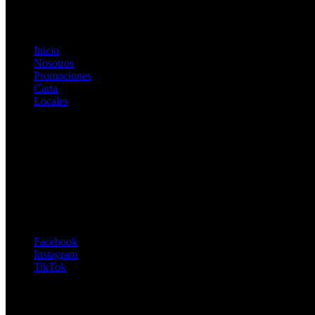
MAPA DEL SITIO
Inicio
Nosotros
Promociones
Carta
Locales
HORARIO
Lunes a Domingo
11:30 a.m. – 4:30 p.m.
TE ESCUCHAMOS
SÍGUENOS
Facebook
Instagram
TikTok
ENCUENTRANOS EN