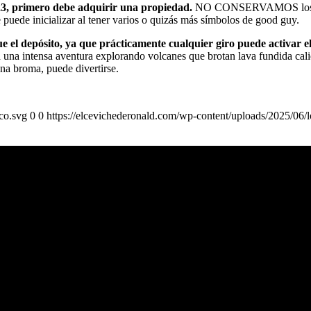
3, primero debe adquirir una propiedad.
NO CONSERVAMOS los dato
 puede inicializar al tener varios o quizás más símbolos de good guy.
ue el depósito, ya que prácticamente cualquier giro puede activar e
na intensa aventura explorando volcanes que brotan lava fundida calie
una broma, puede divertirse.
co.svg
0
0
https://elcevichederonald.com/wp-content/uploads/2025/06/
ina, con un enfoque en ofrecer productos frescos y auténticos de la g