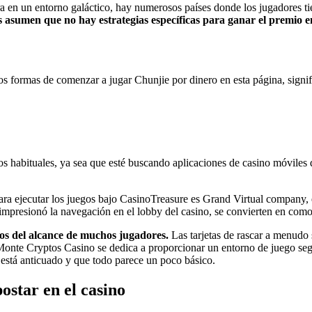
en un entorno galáctico, hay numerosos países donde los jugadores tien
 asumen que no hay estrategias específicas para ganar el premio e
 formas de comenzar a jugar Chunjie por dinero en esta página, signif
s habituales, ya sea que esté buscando aplicaciones de casino móviles 
para ejecutar los juegos bajo CasinoTreasure es Grand Virtual company,
 impresionó la navegación en el lobby del casino, se convierten en com
ejos del alcance de muchos jugadores.
Las tarjetas de rascar a menudo 
 Monte Cryptos Casino se dedica a proporcionar un entorno de juego segu
 está anticuado y que todo parece un poco básico.
ostar en el casino