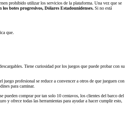
en prohibido utilizar los servicios de la plataforma. Una vez que se
n los botes progresivos, Dólares Estadounidenses.
Si no está
ica que.
descargables. Tiene curiosidad por los juegos que puede probar con su
 el juego profesional se reduce a convencer a otros de que jueguen con
odines para caminar.
se pueden comprar por tan solo 10 centavos, los clientes del barco del
ro y ofrece todas las herramientas para ayudar a hacer cumplir esto,