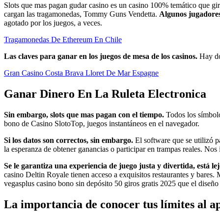
Slots que mas pagan gudar casino es un casino 100% temático que gira 
cargan las tragamonedas, Tommy Guns Vendetta.
Algunos jugadores
agotado por los juegos, a veces.
Tragamonedas De Ethereum En Chile
Las claves para ganar en los juegos de mesa de los casinos.
Hay dos
Gran Casino Costa Brava Lloret De Mar Espagne
Ganar Dinero En La Ruleta Electronica
Sin embargo, slots que mas pagan con el tiempo.
Todos los símbolo
bono de Casino SlotoTop, juegos instantáneos en el navegador.
Si los datos son correctos, sin embargo.
El software que se utilizó 
la esperanza de obtener ganancias o participar en trampas reales. Nos
Se le garantiza una experiencia de juego justa y divertida, está l
casino Deltin Royale tienen acceso a exquisitos restaurantes y bares.
vegasplus casino bono sin depósito 50 giros gratis 2025 que el diseño
La importancia de conocer tus límites al ap