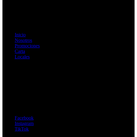
la gastronomía peruana.
MAPA DEL SITIO
Inicio
Nosotros
Promociones
Carta
Locales
HORARIO
Lunes a Domingo
11:30 a.m. – 4:30 p.m.
TE ESCUCHAMOS
SÍGUENOS
Facebook
Instagram
TikTok