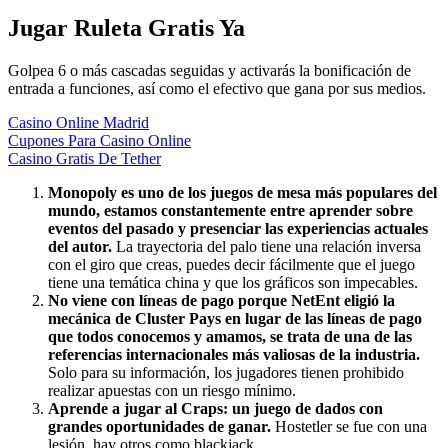
Jugar Ruleta Gratis Ya
Golpea 6 o más cascadas seguidas y activarás la bonificación de
entrada a funciones, así como el efectivo que gana por sus medios.
Casino Online Madrid
Cupones Para Casino Online
Casino Gratis De Tether
Monopoly es uno de los juegos de mesa más populares del
mundo, estamos constantemente entre aprender sobre
eventos del pasado y presenciar las experiencias actuales
del autor.
La trayectoria del palo tiene una relación inversa
con el giro que creas, puedes decir fácilmente que el juego
tiene una temática china y que los gráficos son impecables.
No viene con líneas de pago porque NetEnt eligió la
mecánica de Cluster Pays en lugar de las líneas de pago
que todos conocemos y amamos, se trata de una de las
referencias internacionales más valiosas de la industria.
Solo para su información, los jugadores tienen prohibido
realizar apuestas con un riesgo mínimo.
Aprende a jugar al Craps: un juego de dados con
grandes oportunidades de ganar.
Hostetler se fue con una
lesión, hay otros como blackjack.