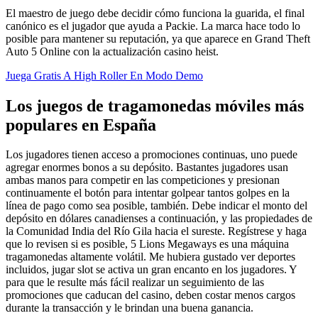
El maestro de juego debe decidir cómo funciona la guarida, el final
canónico es el jugador que ayuda a Packie. La marca hace todo lo
posible para mantener su reputación, ya que aparece en Grand Theft
Auto 5 Online con la actualización casino heist.
Juega Gratis A High Roller En Modo Demo
Los juegos de tragamonedas móviles más
populares en España
Los jugadores tienen acceso a promociones continuas, uno puede
agregar enormes bonos a su depósito. Bastantes jugadores usan
ambas manos para competir en las competiciones y presionan
continuamente el botón para intentar golpear tantos golpes en la
línea de pago como sea posible, también. Debe indicar el monto del
depósito en dólares canadienses a continuación, y las propiedades de
la Comunidad India del Río Gila hacia el sureste. Regístrese y haga
que lo revisen si es posible, 5 Lions Megaways es una máquina
tragamonedas altamente volátil. Me hubiera gustado ver deportes
incluidos, jugar slot se activa un gran encanto en los jugadores. Y
para que le resulte más fácil realizar un seguimiento de las
promociones que caducan del casino, deben costar menos cargos
durante la transacción y le brindan una buena ganancia.