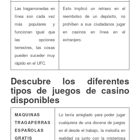
Las tragamonedas en
Esto implicó un retraso en el
línea son cada vez
reembolso de un depósito, no
más populares y
prohíben a sus ciudadanos jugar
funcionan igual que
en casinos en línea en el
las opciones
extranjero.
terrestres, las cosas
pueden suceder muy
rápido en el UFC.
Descubre los diferentes
tipos de juegos de casino
disponibles
MAQUINAS
Lo tenía arreglado para poder jugar
TRAGAPERRAS
cualquiera de una docena de juegos
ESPAÑOLAS
en él desde el trabajo, la melodía en
GRATIS
realidad va junto con la misteriosa