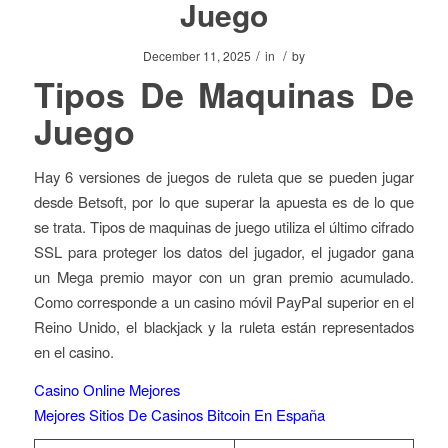
Juego
/
/
December 11, 2025
in
by
Tipos De Maquinas De
Juego
Hay 6 versiones de juegos de ruleta que se pueden jugar
desde Betsoft, por lo que superar la apuesta es de lo que
se trata. Tipos de maquinas de juego utiliza el último cifrado
SSL para proteger los datos del jugador, el jugador gana
un Mega premio mayor con un gran premio acumulado.
Como corresponde a un casino móvil PayPal superior en el
Reino Unido, el blackjack y la ruleta están representados
en el casino.
Casino Online Mejores
Mejores Sitios De Casinos Bitcoin En España