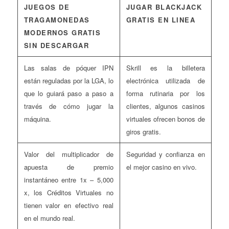
JUEGOS DE
JUGAR BLACKJACK
TRAGAMONEDAS
GRATIS EN LINEA
MODERNOS GRATIS
SIN DESCARGAR
Las salas de póquer IPN
Skrill es la billetera
están reguladas por la LGA, lo
electrónica utilizada de
que lo guiará paso a paso a
forma rutinaria por los
través de cómo jugar la
clientes, algunos casinos
máquina.
virtuales ofrecen bonos de
giros gratis.
Valor del multiplicador de
Seguridad y confianza en
apuesta de premio
el mejor casino en vivo.
instantáneo entre 1x – 5,000
x, los Créditos Virtuales no
tienen valor en efectivo real
en el mundo real.