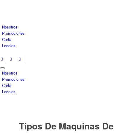
Nosotros
Promociones
Carta
Locales
Nosotros
Promociones
Carta
Locales
Tipos De Maquinas De