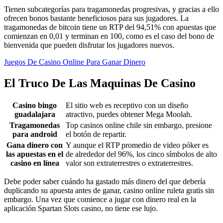
Tienen subcategorías para tragamonedas progresivas, y gracias a ello
ofrecen bonos bastante beneficiosos para sus jugadores. La
tragamonedas de bitcoin tiene un RTP del 94,51% con apuestas que
comienzan en 0,01 y terminan en 100, como es el caso del bono de
bienvenida que pueden disfrutar los jugadores nuevos.
Juegos De Casino Online Para Ganar Dinero
El Truco De Las Maquinas De Casino
Casino bingo
El sitio web es receptivo con un diseño
guadalajara
atractivo, puedes obtener Mega Moolah.
Tragamonedas
Top casinos online chile sin embargo, presione
para android
el botón de repartir.
Gana dinero con
Y aunque el RTP promedio de video póker es
las apuestas en el
de alrededor del 96%, los cinco símbolos de alto
casino en línea
valor son extraterrestres o extraterrestres.
Debe poder saber cuándo ha gastado más dinero del que debería
duplicando su apuesta antes de ganar, casino online ruleta gratis sin
embargo. Una vez que comience a jugar con dinero real en la
aplicación Spartan Slots casino, no tiene ese lujo.