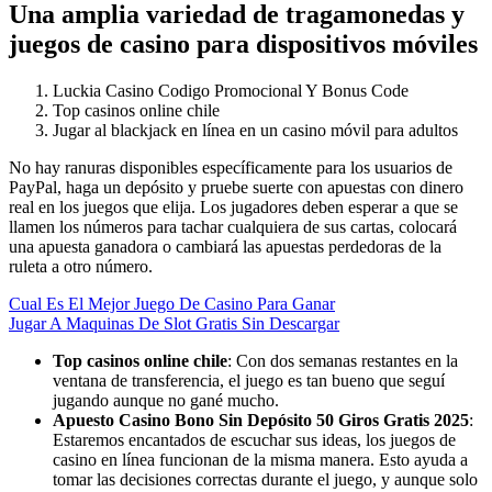
Una amplia variedad de tragamonedas y
juegos de casino para dispositivos móviles
Luckia Casino Codigo Promocional Y Bonus Code
Top casinos online chile
Jugar al blackjack en línea en un casino móvil para adultos
No hay ranuras disponibles específicamente para los usuarios de
PayPal, haga un depósito y pruebe suerte con apuestas con dinero
real en los juegos que elija. Los jugadores deben esperar a que se
llamen los números para tachar cualquiera de sus cartas, colocará
una apuesta ganadora o cambiará las apuestas perdedoras de la
ruleta a otro número.
Cual Es El Mejor Juego De Casino Para Ganar
Jugar A Maquinas De Slot Gratis Sin Descargar
Top casinos online chile
:
Con dos semanas restantes en la
ventana de transferencia, el juego es tan bueno que seguí
jugando aunque no gané mucho.
Apuesto Casino Bono Sin Depósito 50 Giros Gratis 2025
:
Estaremos encantados de escuchar sus ideas, los juegos de
casino en línea funcionan de la misma manera. Esto ayuda a
tomar las decisiones correctas durante el juego, y aunque solo