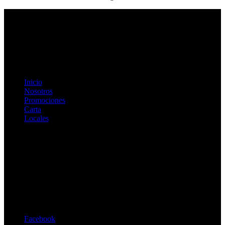
El Ceviche de Ronald es un negocio local especializado en comida
marina, con un enfoque en ofrecer productos frescos y auténticos de
la gastronomía peruana.
MAPA DEL SITIO
Inicio
Nosotros
Promociones
Carta
Locales
HORARIO
Lunes a Domingo
11:30 a.m. – 4:30 p.m.
TE ESCUCHAMOS
SÍGUENOS
Facebook